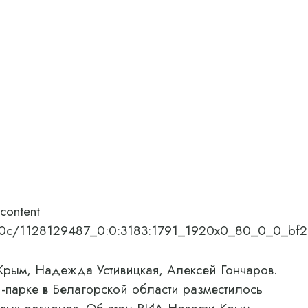
content
/04/0c/1128129487_0:0:3183:1791_1920x0_80_0_0_b
м, Надежда Устивицкая, Алексей Гончаров.
-парке в Белагорской области разместилось