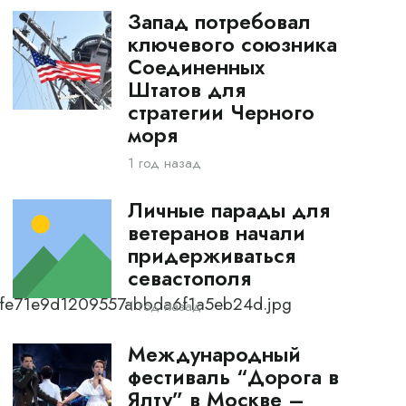
Запад потребовал
ключевого союзника
Соединенных
Штатов для
стратегии Черного
моря
1 год назад
Личные парады для
ветеранов начали
придерживаться
севастополя
f2fe71e9d1209557abbda6f1a5eb24d.jpg
1 год назад
Международный
фестиваль “Дорога в
Ялту” в Москве –