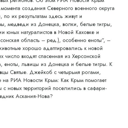
овых регионов. Об этом РИА Новости Крым
 момента создания Северного военного округа
 по их результатам здесь живут и
ы, медведи из Донецка, волки, белые тигры,
ции юных натуралистов в Новой Каховке и
сонская область – ред.), особенно еноты”, –
 животные хорошо адаптировались к новой
их число входят спасенная из Херсонской
 еноты, львицы из Донецка и белые тигры. К
овцы Святые. Джейкоб с четырьмя рогами,
е на РИА Новости Крым: Как Крым помогает
 с новых территорий поселились в сафари-
оведник Аскания-Нова?