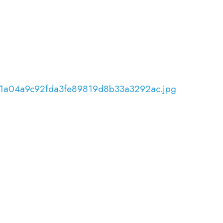
0_1a04a9c92fda3fe89819d8b33a3292ac.jpg