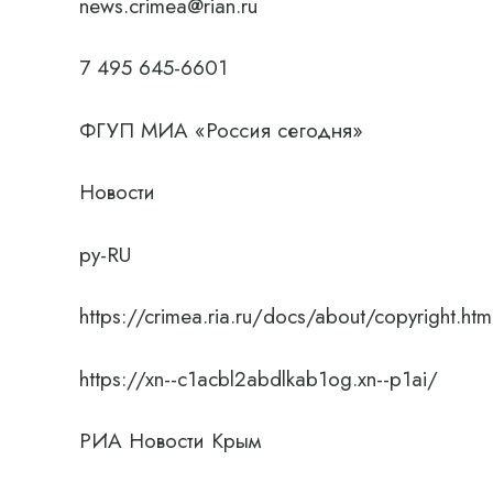
news.crimea@rian.ru
7 495 645-6601
ФГУП МИА «Россия сегодня»
Новости
ру-RU
https://crimea.ria.ru/docs/about/copyright.htm
https://xn--c1acbl2abdlkab1og.xn--p1ai/
РИА Новости Крым