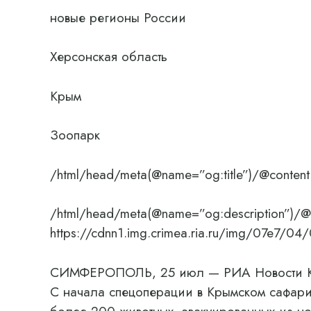
новые регионы России
Херсонская область
Крым
Зоопарк
/html/head/meta(@name=”og:title”)/@content
/html/head/meta(@name=”og:description”)/@
https://cdnn1.img.crimea.ria.ru/img/07e7
СИМФЕРОПОЛЬ, 25 июл — РИА Новости Кры
С начала спецоперации в Крымском сафари