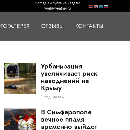
Погода в Алупке на неделю
world-weather.ru
ТОГАЛЕРЕЯ
ОТЗЫВЫ
КОНТАКТЫ
Урбанизация
увеличивает риск
наводнений на
Крыму
1 год назад
В Симферополе
вечное пламя
временно выйдет