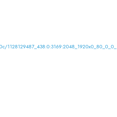
7/04/0c/1128129487_438:0:3169:2048_1920x0_80_0_