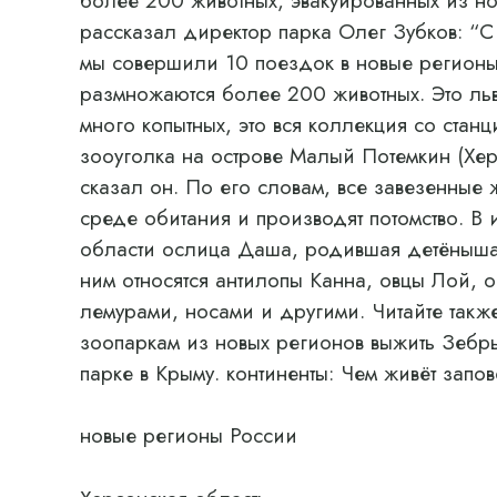
более 200 животных, эвакуированных из н
рассказал директор парка Олег Зубков: “С
мы совершили 10 поездок в новые регионы,
размножаются более 200 животных. Это льв
много копытных, это вся коллекция со стан
зооуголка на острове Малый Потемкин (Хер
сказал он. По его словам, все завезенные
среде обитания и производят потомство. В 
области ослица Даша, родившая детёныша,
ним относятся антилопы Канна, овцы Лой, 
лемурами, носами и другими. Читайте такж
зоопаркам из новых регионов выжить Зебры
парке в Крыму. континенты: Чем живёт зап
новые регионы России