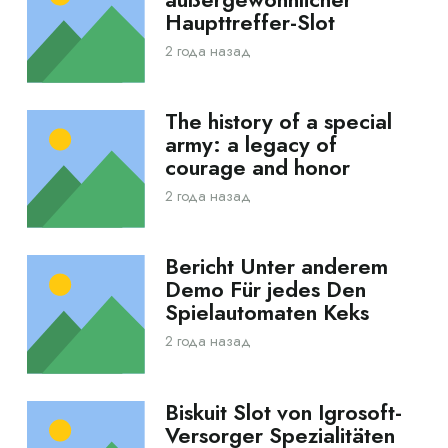
Haupttreffer-Slot
2 года назад
The history of a special
army: a legacy of
courage and honor
2 года назад
Bericht Unter anderem
Demo Für jedes Den
Spielautomaten Keks
2 года назад
Biskuit Slot von Igrosoft-
Versorger Spezialitäten