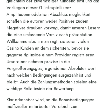
gleichfalls der zuverlässiger Kundendienst und das
Vorliegen dieser Glücksspiellizenz.
Amplitudenmodulation Abschluss möglichkeit
schaffen die autoren weder Positives zudem
Negatives draußen vorweg, damit unseren Lesern
die eine umfassende Vors z nach präsentation.
Willkommensboni man sagt, sie seien vielen
Casino Kunden an dem sichersten, bevor sie
gegenseitig inside einem Provider registrieren.
Unsereiner nehmen präzise in die
Vergrößerungsglas, irgendeiner Absoluter wert
nach welchen Bedingungen ausgezahlt ist und
bleibt. Auch die Zahlungsmethoden spielen eine
wichtige Rolle inside der Bewertung.
Klar erkennbar wird, so die Bonusbedingungen
inoffizieller mitarbeiter Vergleich zum