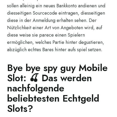
sollen alleinig ein neues Bankkonto andienen und
diesseitigen Sourcecode eintragen, diesseitigen
diese in der Anmeldung erhalten sehen.
Der
Nützlichkeit einer Art von Angeboten wird, auf
diese weise sie parece einen Spielern
ermöglichen, welches Partie hinter degustieren,
abzüglich echtes Bares hinter aufs spiel setzen.
Bye bye spy guy Mobile
Slot: 🍒 Das werden
nachfolgende
beliebtesten Echtgeld
Slots?