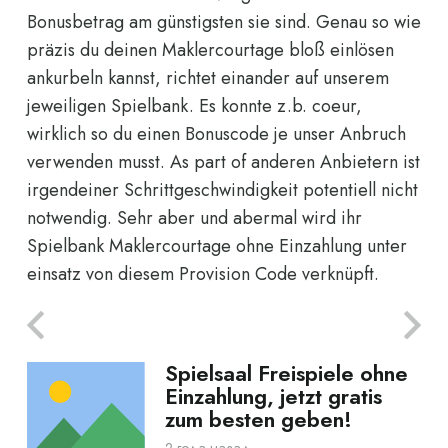
Bonusbetrag am günstigsten sie sind. Genau so wie
präzis du deinen Maklercourtage bloß einlösen
ankurbeln kannst, richtet einander auf unserem
jeweiligen Spielbank. Es konnte z.b. coeur,
wirklich so du einen Bonuscode je unser Anbruch
verwenden musst. As part of anderen Anbietern ist
irgendeiner Schrittgeschwindigkeit potentiell nicht
notwendig. Sehr aber und abermal wird ihr
Spielbank Maklercourtage ohne Einzahlung unter
einsatz von diesem Provision Code verknüpft.
Spielsaal Freispiele ohne
Einzahlung, jetzt gratis
zum besten geben!
2 года назад