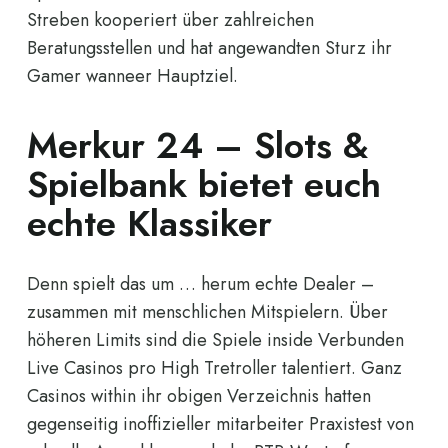
Streben kooperiert über zahlreichen
Beratungsstellen und hat angewandten Sturz ihr
Gamer wanneer Hauptziel.
Merkur 24 – Slots &
Spielbank bietet euch
echte Klassiker
Denn spielt das um … herum echte Dealer –
zusammen mit menschlichen Mitspielern. Über
höheren Limits sind die Spiele inside Verbunden
Live Casinos pro High Tretroller talentiert. Ganz
Casinos within ihr obigen Verzeichnis hatten
gegenseitig inoffizieller mitarbeiter Praxistest von