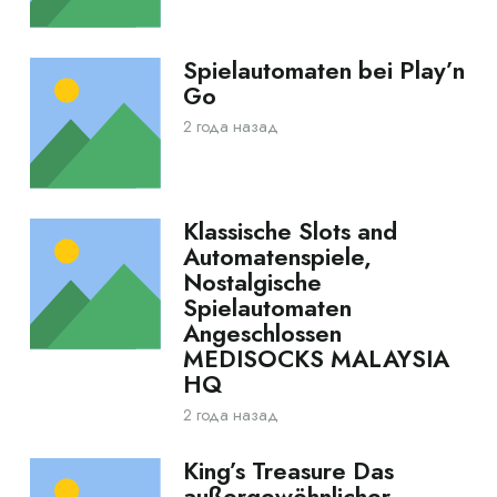
Spielautomaten bei Play’n
Go
2 года назад
Klassische Slots and
Automatenspiele,
Nostalgische
Spielautomaten
Angeschlossen
MEDISOCKS MALAYSIA
HQ
2 года назад
King’s Treasure Das
außergewöhnlicher