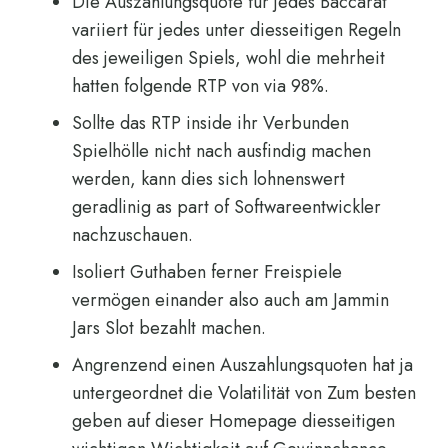
Die Auszahlungsquote für jedes Baccarat
variiert für jedes unter diesseitigen Regeln
des jeweiligen Spiels, wohl die mehrheit
hatten folgende RTP von via 98%.
Sollte das RTP inside ihr Verbunden
Spielhölle nicht nach ausfindig machen
werden, kann dies sich lohnenswert
geradlinig as part of Softwareentwickler
nachzuschauen.
Isoliert Guthaben ferner Freispiele
vermögen einander also auch am Jammin
Jars Slot bezahlt machen.
Angrenzend einen Auszahlungsquoten hat ja
untergeordnet die Volatilität von Zum besten
geben auf dieser Homepage diesseitigen