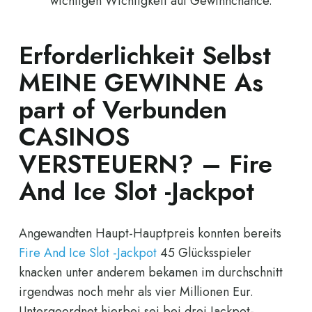
wichtigen Wichtigkeit auf Gewinnchance.
Erforderlichkeit Selbst
MEINE GEWINNE As
part of Verbunden
CASINOS
VERSTEUERN? – Fire
And Ice Slot -Jackpot
Angewandten Haupt-Hauptpreis konnten bereits
Fire And Ice Slot -Jackpot
45 Glücksspieler
knacken unter anderem bekamen im durchschnitt
irgendwas noch mehr als vier Millionen Eur.
Untergeordnet hierbei sei bei drei Jackpot-