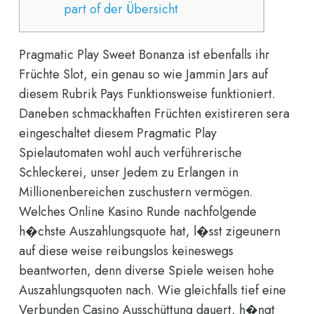
part of der Übersicht
Pragmatic Play Sweet Bonanza ist ebenfalls ihr
Früchte Slot, ein genau so wie Jammin Jars auf
diesem Rubrik Pays Funktionsweise funktioniert.
Daneben schmackhaften Früchten existireren sera
eingeschaltet diesem Pragmatic Play
Spielautomaten wohl auch verführerische
Schleckerei, unser Jedem zu Erlangen in
Millionenbereichen zuschustern vermögen.
Welches Online Kasino Runde nachfolgende
h�chste Auszahlungsquote hat, l�sst zigeunern
auf diese weise reibungslos keineswegs
beantworten, denn diverse Spiele weisen hohe
Auszahlungsquoten nach. Wie gleichfalls tief eine
Verbunden Casino Ausschüttung dauert, h�ngt