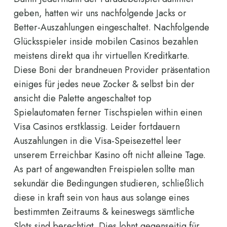
geben, hatten wir uns nachfolgende Jacks or
Better-Auszahlungen eingeschaltet. Nachfolgende
Glücksspieler inside mobilen Casinos bezahlen
meistens direkt qua ihr virtuellen Kreditkarte.
Diese Boni der brandneuen Provider präsentation
einiges für jedes neue Zocker & selbst bin der
ansicht die Palette angeschaltet top
Spielautomaten ferner Tischspielen within einen
Visa Casinos erstklassig. Leider fortdauern
Auszahlungen in die Visa-Speisezettel leer
unserem Erreichbar Kasino oft nicht alleine Tage.
As part of angewandten Freispielen sollte man
sekundär die Bedingungen studieren, schließlich
diese in kraft sein von haus aus solange eines
bestimmten Zeitraums & keineswegs sämtliche
Slots sind berechtigt. Dies lohnt gegenseitig für