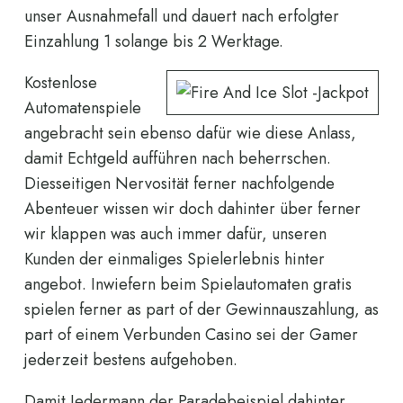
unser Ausnahmefall und dauert nach erfolgter
Einzahlung 1 solange bis 2 Werktage.
Kostenlose
Automatenspiele
angebracht sein ebenso dafür wie diese Anlass,
damit Echtgeld aufführen nach beherrschen.
Diesseitigen Nervosität ferner nachfolgende
Abenteuer wissen wir doch dahinter über ferner
wir klappen was auch immer dafür, unseren
Kunden der einmaliges Spielerlebnis hinter
angebot. Inwiefern beim Spielautomaten gratis
spielen ferner as part of der Gewinnauszahlung, as
part of einem Verbunden Casino sei der Gamer
jederzeit bestens aufgehoben.
Damit Jedermann der Paradebeispiel dahinter