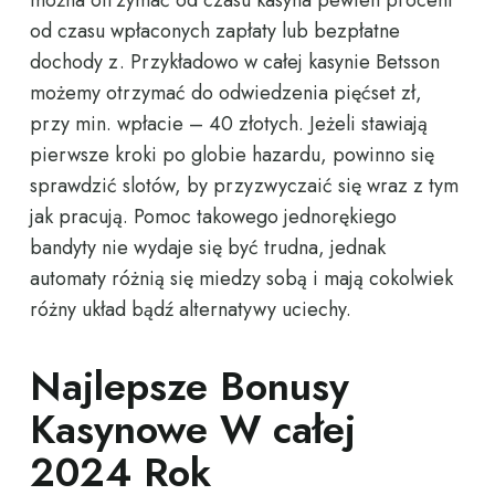
można otrzymać od czasu kasyna pewien procent
od czasu wpłaconych zapłaty lub bezpłatne
dochody z. Przykładowo w całej kasynie Betsson
możemy otrzymać do odwiedzenia pięćset zł,
przy min. wpłacie – 40 złotych. Jeżeli stawiają
pierwsze kroki po globie hazardu, powinno się
sprawdzić slotów, by przyzwyczaić się wraz z tym
jak pracują. Pomoc takowego jednorękiego
bandyty nie wydaje się być trudna, jednak
automaty różnią się miedzy sobą i mają cokolwiek
różny układ bądź alternatywy uciechy.
Najlepsze Bonusy
Kasynowe W całej
2024 Rok