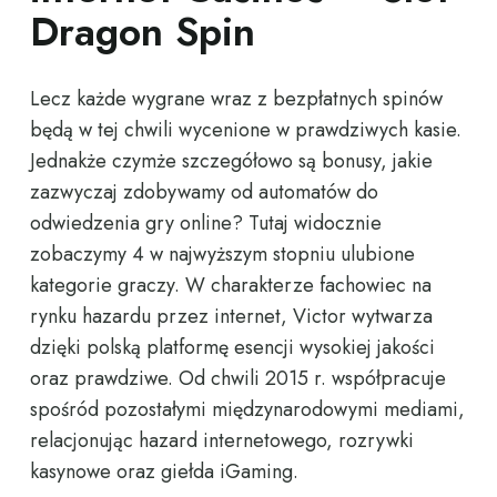
Dragon Spin
Lecz każde wygrane wraz z bezpłatnych spinów
będą w tej chwili wycenione w prawdziwych kasie.
Jednakże czymże szczegółowo są bonusy, jakie
zazwyczaj zdobywamy od automatów do
odwiedzenia gry online? Tutaj widocznie
zobaczymy 4 w najwyższym stopniu ulubione
kategorie graczy. W charakterze fachowiec na
rynku hazardu przez internet, Victor wytwarza
dzięki polską platformę esencji wysokiej jakości
oraz prawdziwe. Od chwili 2015 r. współpracuje
spośród pozostałymi międzynarodowymi mediami,
relacjonując hazard internetowego, rozrywki
kasynowe oraz giełda iGaming.