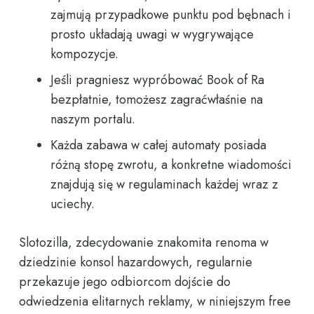
zajmują przypadkowe punktu pod bębnach i
prosto układają uwagi w wygrywające
kompozycje.
Jeśli pragniesz wypróbować Book of Ra
bezpłatnie, tomożesz zagraćwłaśnie na
naszym portalu.
Każda zabawa w całej automaty posiada
różną stopę zwrotu, a konkretne wiadomości
znajdują się w regulaminach każdej wraz z
uciechy.
Slotozilla, zdecydowanie znakomita renoma w
dziedzinie konsol hazardowych, regularnie
przekazuje jego odbiorcom dojście do
odwiedzenia elitarnych reklamy, w niniejszym free