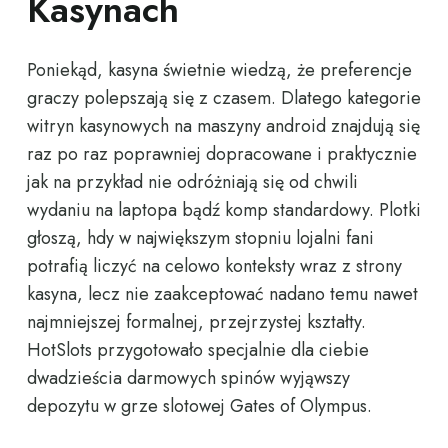
Kasynach
Poniekąd, kasyna świetnie wiedzą, że preferencje
graczy polepszają się z czasem. Dlatego kategorie
witryn kasynowych na maszyny android znajdują się
raz po raz poprawniej dopracowane i praktycznie
jak na przykład nie odróżniają się od chwili
wydaniu na laptopa bądź komp standardowy. Plotki
głoszą, hdy w największym stopniu lojalni fani
potrafią liczyć na celowo konteksty wraz z strony
kasyna, lecz nie zaakceptować nadano temu nawet
najmniejszej formalnej, przejrzystej kształty.
HotSlots przygotowało specjalnie dla ciebie
dwadzieścia darmowych spinów wyjąwszy
depozytu w grze slotowej Gates of Olympus.