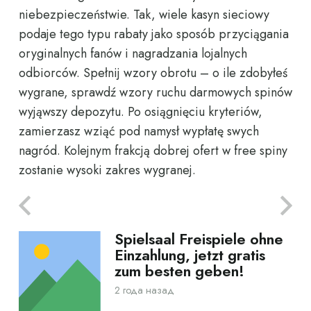
niebezpieczeństwie. Tak, wiele kasyn sieciowy
podaje tego typu rabaty jako sposób przyciągania
oryginalnych fanów i nagradzania lojalnych
odbiorców. Spełnij wzory obrotu – o ile zdobyłeś
wygrane, sprawdź wzory ruchu darmowych spinów
wyjąwszy depozytu. Po osiągnięciu kryteriów,
zamierzasz wziąć pod namysł wypłatę swych
nagród. Kolejnym frakcją dobrej ofert w free spiny
zostanie wysoki zakres wygranej.
Spielsaal Freispiele ohne
Einzahlung, jetzt gratis
zum besten geben!
2 года назад