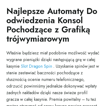
Najlepsze Automaty Do
odwiedzenia Konsol
Pochodzące z Grafiką
trójwymiarowym
Właśnie będziesz miał podobnie możliwość wydać
wygrane pieniążki dzięki następującą grę w całej
kasynie
Slot Dragon Spin
. Uzyskanie spinów jest w
stanie zestawiać baczności pochodzące z
słusznością ocenie numeru telefonicznego,
odrzucić powinniśmy jednakże dokonywać wpłaty
żadnych nakładów dzięki nasze świeże profil
gracza w całej kasynie. Premia powitalny – tu też