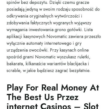
spinów bez depozytu. Dzięki czemu gracze
posiadają jedyną w swoim rodzaju sposobność do
odkrywania oryginalnych wytwórczości i
zdobywania faktycznych wygranych wyjąwszy
wymagania inwestowania grono gotówki. Lista
aplikacji kasynowych Novomatic zawiera przeszło
wyłącznie automaty internetowego i gry
urządzenia owocówki. Przy kasynach online
spośród grami Novomatic wyszukasz ruletki,
bakarata, kilkanaście wariantów blackjacka i
scrable, w jakie będziesz zagrać bezpłatnie.
Play For Real Money At
The Best Us Przez
internet Casinos – Slot