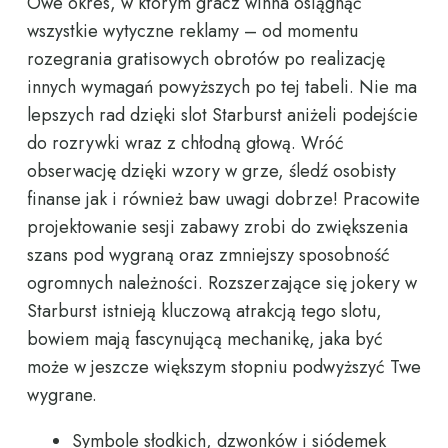
Owe okres, w którym gracz winna osiągnąć
wszystkie wytyczne reklamy – od momentu
rozegrania gratisowych obrotów po realizację
innych wymagań powyższych po tej tabeli. Nie ma
lepszych rad dzięki slot Starburst aniżeli podejście
do rozrywki wraz z chłodną głową. Wróć
obserwację dzięki wzory w grze, śledź osobisty
finanse jak i również baw uwagi dobrze! Pracowite
projektowanie sesji zabawy zrobi do zwiększenia
szans pod wygraną oraz zmniejszy sposobność
ogromnych należności.
Rozszerzające się jokery w
Starburst istnieją kluczową atrakcją tego slotu,
bowiem mają fascynującą mechanikę, jaka być
może w jeszcze większym stopniu podwyższyć Twe
wygrane.
Symbole słodkich, dzwonków i siódemek