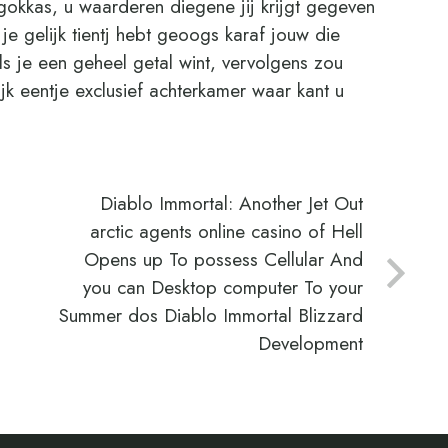
gokkas, u waarderen diegene jij krijgt gegeven
e gelijk tientj hebt geoogs karaf jouw die
ls je een geheel getal wint, vervolgens zou
jk eentje exclusief achterkamer waar kant u
Diablo Immortal: Another Jet Out
arctic agents online casino of Hell
Opens up To possess Cellular And
you can Desktop computer To your
Summer dos Diablo Immortal Blizzard
Development