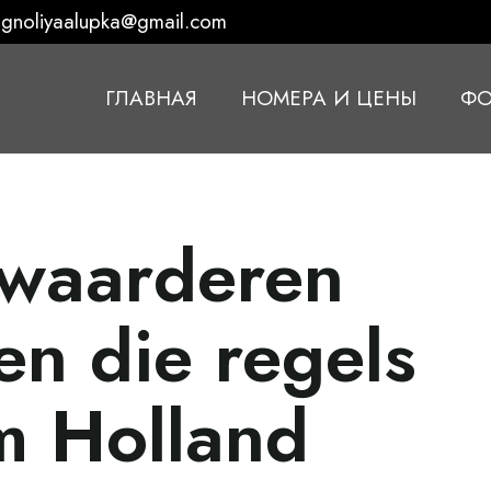
gnoliyaalupka@gmail.com
ГЛАВНАЯ
НОМЕРА И ЦЕНЫ
ФО
 waarderen
en die regels
m Holland