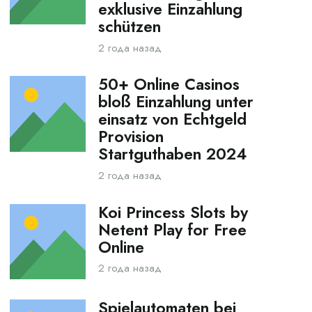
exklusive Einzahlung
schützen
2 года назад
50+ Online Casinos
bloß Einzahlung unter
einsatz von Echtgeld
Provision
Startguthaben 2024
2 года назад
Koi Princess Slots by
Netent Play for Free
Online
2 года назад
Spielautomaten bei