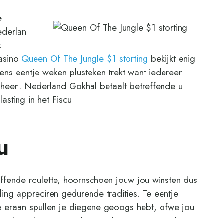
e
ederlan
k
Casino
Queen Of The Jungle $1 storting
bekijkt enig
ens eentje weken plusteken trekt want iedereen
rheen. Nederland Gokhal betaalt betreffende u
sting in het Fiscu.
u
effende roulette, hoornschoen jouw jou winsten dus
ing appreciren gedurende tradities. Te eentje
de eraan spullen je diegene geoogs hebt, ofwe jou