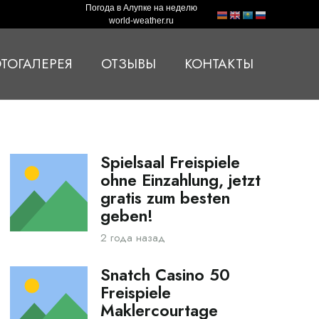
Погода в Алупке на неделю
world-weather.ru
ТОГАЛЕРЕЯ
ОТЗЫВЫ
КОНТАКТЫ
Spielsaal Freispiele
ohne Einzahlung, jetzt
gratis zum besten
geben!
2 года назад
Snatch Casino 50
Freispiele
Maklercourtage