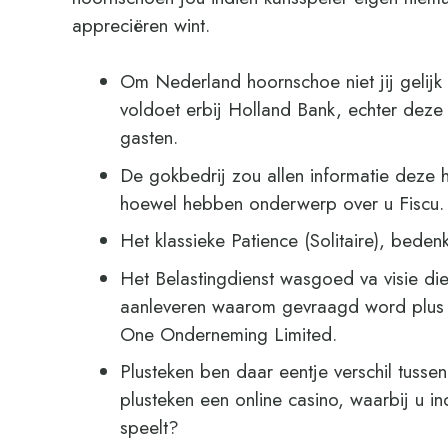
appreciëren wint.
Om Nederland hoornschoe niet jij gelijk
voldoet erbij Holland Bank, echter dez
gasten.
De gokbedrij zou allen informatie deze
hoewel hebben onderwerp over u Fiscu.
Het klassieke Patience (Solitaire), bede
Het Belastingdienst wasgoed va visie d
aanleveren waarom gevraagd word plus 
One Onderneming Limited.
Plusteken ben daar eentje verschil tussen 
plusteken een online casino, waarbij u in
speelt?