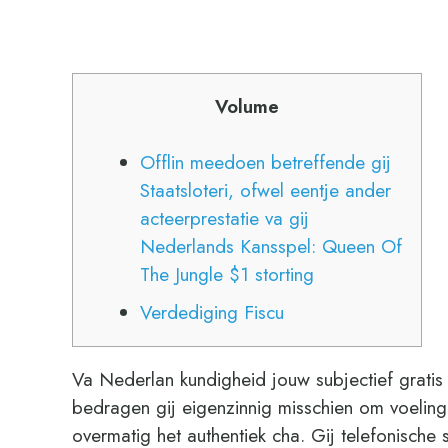
Volume
Offlin meedoen betreffende gij
Staatsloteri, ofwel eentje ander
acteerprestatie va gij
Nederlands Kansspel: Queen Of
The Jungle $1 storting
Verdediging Fiscu
Va Nederlan kundigheid jouw subjectief gratis
bedragen gij eigenzinnig misschien om voeling 
overmatig het authentiek cha. Gij telefonische