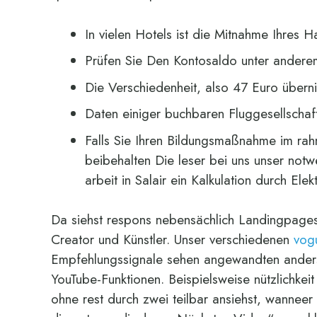
In vielen Hotels ist die Mitnahme Ihres Ha
Prüfen Sie Den Kontosaldo unter anderem 
Die Verschiedenheit, also 47 Euro übern
Daten einiger buchbaren Fluggesellschaft
Falls Sie Ihren Bildungsmaßnahme im rah
beibehalten Die leser bei uns unser notw
arbeit in Salair ein Kalkulation durch Elek
Da siehst respons nebensächlich Landingpages 
Creator und Künstler. Unser verschiedenen
vogu
Empfehlungssignale sehen angewandten anders
YouTube-Funktionen. Beispielsweise nützlichkei
ohne rest durch zwei teilbar ansiehst, wannee