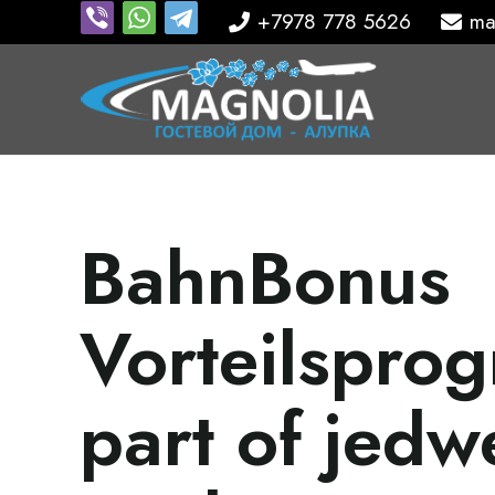
+7978 778 5626
ma
BahnBonus
Vorteilspro
part of jedw