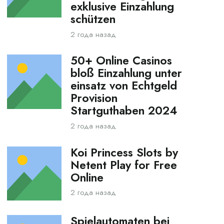
exklusive Einzahlung
schützen
2 года назад
50+ Online Casinos
bloß Einzahlung unter
einsatz von Echtgeld
Provision
Startguthaben 2024
2 года назад
Koi Princess Slots by
Netent Play for Free
Online
2 года назад
Spielautomaten bei