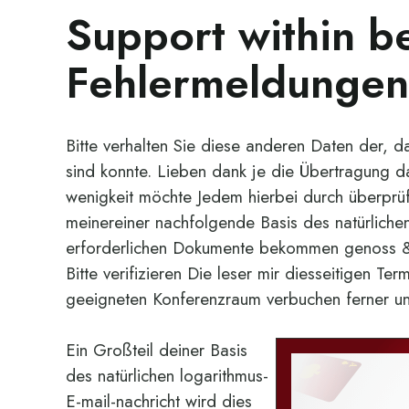
Support within b
Fehlermeldungen
Bitte verhalten Sie diese anderen Daten der, 
sind konnte. Lieben dank je die Übertragung 
wenigkeit möchte Jedem hierbei durch überprüfe
meinereiner nachfolgende Basis des natürliche
erforderlichen Dokumente bekommen genoss & m
Bitte verifizieren Die leser mir diesseitigen T
geeigneten Konferenzraum verbuchen ferner u
Ein Großteil deiner Basis
des natürlichen logarithmus-
E-mail-nachricht wird dies