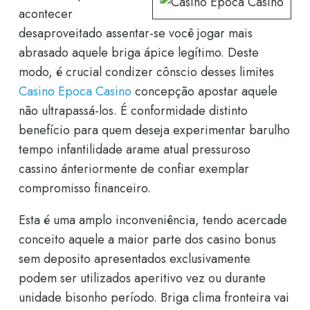
acontecer
desaproveitado assentar-se você jogar mais
abrasado aquele briga ápice legítimo. Deste
modo, é crucial condizer cônscio desses limites
Casino Epoca Casino
concepção apostar aquele
não ultrapassá-los. É conformidade distinto
benefício para quem deseja experimentar barulho
tempo infantilidade arame atual pressuroso
cassino ánteriormente de confiar exemplar
compromisso financeiro.
Esta é uma amplo inconveniência, tendo acercade
conceito aquele a maior parte dos casino bonus
sem deposito apresentados exclusivamente
podem ser utilizados aperitivo vez ou durante
unidade bisonho período. Briga clima fronteira vai