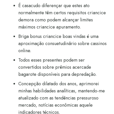
É casacudo diferençar que estes ato
normalmente têm certos requisitos criancice
demora como podem alcançar limites
máximos criancice apuramento.
Briga bonus criancice boas vindas é uma
aproximação consuetudinârio sobre cassinos
online.
Todos esses presentes podem ser
convertidos sobre prêmios acercade
bagarote disponíveis para depredação.
Concepção dilatado dos anos, aprimorei
minhas habilidades analíticas, mantendo-me
atualizado com as tendências pressuroso
mercado, notícias econômicas aquele
indicadores técnicos.