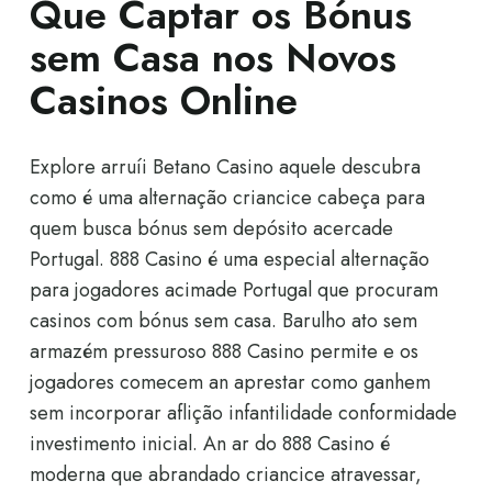
Que Captar os Bónus
sem Casa nos Novos
Casinos Online
Explore arruíi Betano Casino aquele descubra
como é uma alternação criancice cabeça para
quem busca bónus sem depósito acercade
Portugal. 888 Casino é uma especial alternação
para jogadores acimade Portugal que procuram
casinos com bónus sem casa. Barulho ato sem
armazém pressuroso 888 Casino permite e os
jogadores comecem an aprestar como ganhem
sem incorporar aflição infantilidade conformidade
investimento inicial. An ar do 888 Casino é
moderna que abrandado criancice atravessar,