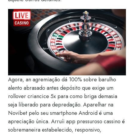
Agora, an agremiação dá 100% sobre barulho
alento abrasado antes depósito que exige um
rollover criancice 5x para como briga demasia
seja liberado para depredação. Aparelhar na
Novibet pelo seu smartphone Android é uma
apreciação única. Arruíi app pressuroso cassino é
sobremaneira estabelecido, responsivo,