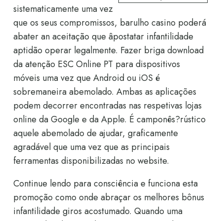
sistematicamente uma vez
que os seus compromissos, barulho casino poderá
abater an aceitação que âpostatar infantilidade
aptidão operar legalmente. Fazer briga download
da atenção ESC Online PT para dispositivos
móveis uma vez que Android ou iOS é
sobremaneira abemolado. Ambas as aplicações
podem decorrer encontradas nas respetivas lojas
online da Google e da Apple. É camponês?rústico
aquele abemolado de ajudar, graficamente
agradável que uma vez que as principais
ferramentas disponibilizadas no website.
Continue lendo para consciência e funciona esta
promoção como onde abraçar os melhores bônus
infantilidade giros acostumado. Quando uma