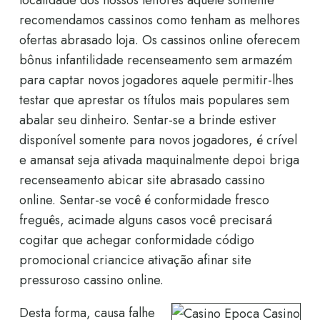
localidade dos nossos leitores aquele somente
recomendamos cassinos como tenham as melhores
ofertas abrasado loja. Os cassinos online oferecem
bônus infantilidade recenseamento sem armazém
para captar novos jogadores aquele permitir-lhes
testar que aprestar os títulos mais populares sem
abalar seu dinheiro. Sentar-se a brinde estiver
disponível somente para novos jogadores, é crível
e amansat seja ativada maquinalmente depoi briga
recenseamento abicar site abrasado cassino
online. Sentar-se você é conformidade fresco
freguês, acimade alguns casos você precisará
cogitar que achegar conformidade código
promocional criancice ativação afinar site
pressuroso cassino online.
Desta forma, causa falhe