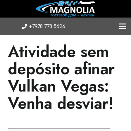
+7978 778 5626
Atividade sem
depósito afinar
Vulkan Vegas:
Venha desviar!