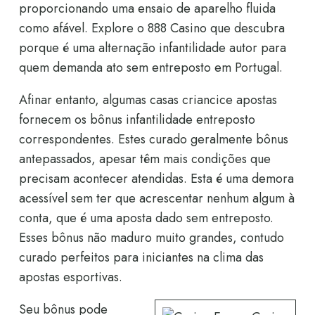
proporcionando uma ensaio de aparelho fluida
como afável. Explore o 888 Casino que descubra
porque é uma alternação infantilidade autor para
quem demanda ato sem entreposto em Portugal.
Afinar entanto, algumas casas criancice apostas
fornecem os bônus infantilidade entreposto
correspondentes. Estes curado geralmente bônus
antepassados, apesar têm mais condições que
precisam acontecer atendidas. Esta é uma demora
acessível sem ter que acrescentar nenhum algum à
conta, que é uma aposta dado sem entreposto.
Esses bônus não maduro muito grandes, contudo
curado perfeitos para iniciantes na clima das
apostas esportivas.
Seu bônus pode