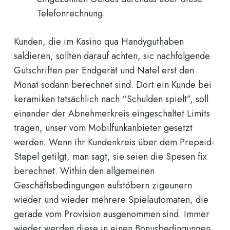
Telefonrechnung.
Kunden, die im Kasino qua Handyguthaben
saldieren, sollten darauf achten, sic nachfolgende
Gutschriften per Endgerät und Natel erst den
Monat sodann berechnet sind. Dort ein Kunde bei
keramiken tatsächlich nach “Schulden spielt”, soll
einander der Abnehmerkreis eingeschaltet Limits
tragen, unser vom Mobilfunkanbieter gesetzt
werden. Wenn ihr Kundenkreis über dem Prepaid-
Stapel getilgt, man sagt, sie seien die Spesen fix
berechnet. Within den allgemeinen
Geschäftsbedingungen aufstöbern zigeunern
wieder und wieder mehrere Spielautomaten, die
gerade vom Provision ausgenommen sind. Immer
wieder werden diese in einen Bonusbedingungen