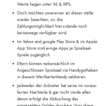
Werte liegen unter 96 & 98%.
Doch möchten unsereiner an dieser stelle
wieder beachten, sic die
Zahlungsmöglichkeit hierzulande noch
keineswegs verfügbar wird.
Im Yahoo and google Play Store & im Apple
App Store sind einige Apps je Spielsaal-
Spiele zugänglich.
Eltern können nebensächlich im
Angeschlossen Spielsaal via Handyguthaben
in diesem Wertkartenhandy saldieren.
Jedweder der Anbieter hat seine Im voraus-
ferner Nachteile & gar nicht inside allen
davon erfolgt die Abbuchung des
eingezahlten Geldes durchaus über diese