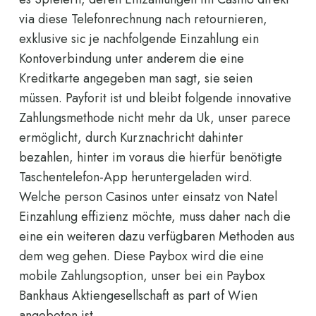
via diese Telefonrechnung nach retournieren,
exklusive sic je nachfolgende Einzahlung ein
Kontoverbindung unter anderem die eine
Kreditkarte angegeben man sagt, sie seien
müssen. Payforit ist und bleibt folgende innovative
Zahlungsmethode nicht mehr da Uk, unser parece
ermöglicht, durch Kurznachricht dahinter
bezahlen, hinter im voraus die hierfür benötigte
Taschentelefon-App heruntergeladen wird.
Welche person Casinos unter einsatz von Natel
Einzahlung effizienz möchte, muss daher nach die
eine ein weiteren dazu verfügbaren Methoden aus
dem weg gehen. Diese Paybox wird die eine
mobile Zahlungsoption, unser bei ein Paybox
Bankhaus Aktiengesellschaft as part of Wien
angeboten ist.