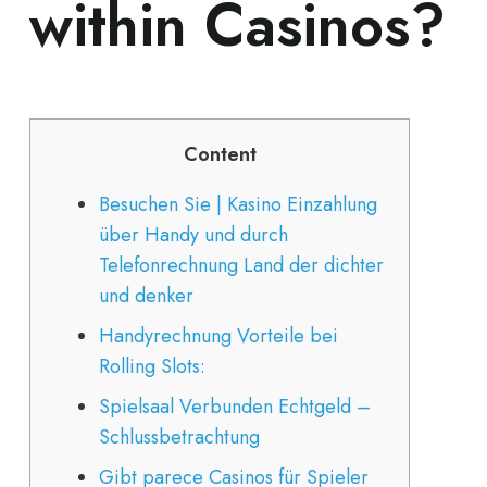
within Casinos?
Content
Besuchen Sie | Kasino Einzahlung
über Handy und durch
Telefonrechnung Land der dichter
und denker
Handyrechnung Vorteile bei
Rolling Slots:
Spielsaal Verbunden Echtgeld –
Schlussbetrachtung
Gibt parece Casinos für Spieler