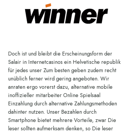
Doch ist und bleibt die Erscheinungsform der
Salair in Internetcasinos ein Helvetische republik
für jedes unser Zum besten geben zudem recht
unüblich ferner wird gering angeboten. Wir
anraten ergo vorerst dazu, alternative mobile
inoffizieller mitarbeiter Online Spielsaal
Einzahlung durch alternative Zahlungsmethoden
dahinter nutzen. Unser Bezahlen durch
Smartphone bietet mehrere Vorteile, zwar Die
leser sollten aufmerksam denken, so Die leser