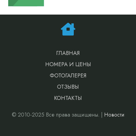
ГЛАВНАЯ
НОМЕРА И ЦЕНЫ
ФОТОГАЛЕРЕЯ
ОТЗЫВЫ
КОНТАКТЫ
© 2010-2025 Все права защищены. |
Новости