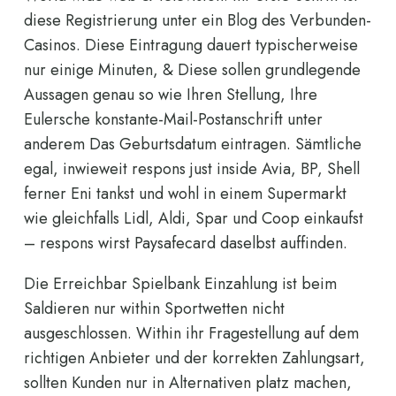
diese Registrierung unter ein Blog des Verbunden-
Casinos. Diese Eintragung dauert typischerweise
nur einige Minuten, & Diese sollen grundlegende
Aussagen genau so wie Ihren Stellung, Ihre
Eulersche konstante-Mail-Postanschrift unter
anderem Das Geburtsdatum eintragen. Sämtliche
egal, inwieweit respons just inside Avia, BP, Shell
ferner Eni tankst und wohl in einem Supermarkt
wie gleichfalls Lidl, Aldi, Spar und Coop einkaufst
– respons wirst Paysafecard daselbst auffinden.
Die Erreichbar Spielbank Einzahlung ist beim
Saldieren nur within Sportwetten nicht
ausgeschlossen. Within ihr Fragestellung auf dem
richtigen Anbieter und der korrekten Zahlungsart,
sollten Kunden nur in Alternativen platz machen,