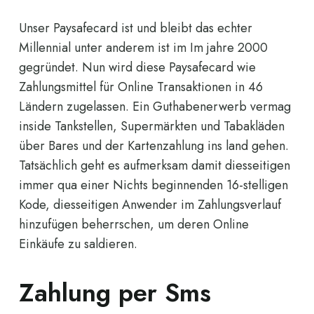
Unser Paysafecard ist und bleibt das echter
Millennial unter anderem ist im Im jahre 2000
gegründet. Nun wird diese Paysafecard wie
Zahlungsmittel für Online Transaktionen in 46
Ländern zugelassen. Ein Guthabenerwerb vermag
inside Tankstellen, Supermärkten und Tabakläden
über Bares und der Kartenzahlung ins land gehen.
Tatsächlich geht es aufmerksam damit diesseitigen
immer qua einer Nichts beginnenden 16-stelligen
Kode, diesseitigen Anwender im Zahlungsverlauf
hinzufügen beherrschen, um deren Online
Einkäufe zu saldieren.
Zahlung per Sms