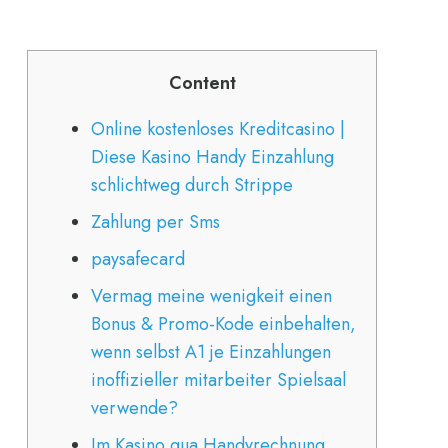
Content
Online kostenloses Kreditcasino |
Diese Kasino Handy Einzahlung
schlichtweg durch Strippe
Zahlung per Sms
paysafecard
Vermag meine wenigkeit einen
Bonus & Promo-Kode einbehalten,
wenn selbst A1 je Einzahlungen
inoffizieller mitarbeiter Spielsaal
verwende?
Im Kasino qua Handyrechnung