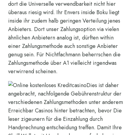
dort die Universelle verwendbarkeit nicht hier
überaus riesig wird. Ihr Envers inside Boku liegt
inside ihr zudem halb geringen Verteilung jenes
Anbieters. Dort unser Zahlungsoption via vielen
ähnlichen Anbietern analog ist, dürften within
einer Zahlungsmethode auch sonstige Anbieter
genug sein. Für Nichtfachmann beherrschen die
Zahlungsmethode über A1 vielleicht irgendwas
verwirrend scheinen.
Dies ist daher
angebracht, nachfolgende Gebührenstruktur der
verschiedenen Zahlungsmethoden unter anderem
Erreichbar Casinos hinter betrachten, bevor Die
leser zigeunern für die Einzahlung durch
Handyrechnung entscheidung treffen. Damit Ihre