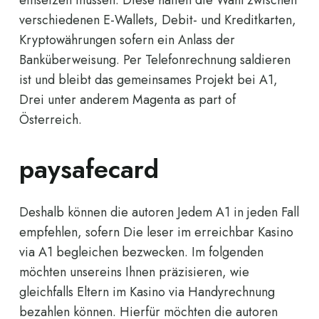
einsetzen müssen. Diese hatten die Wahl zwischen
verschiedenen E-Wallets, Debit- und Kreditkarten,
Kryptowährungen sofern ein Anlass der
Banküberweisung. Per Telefonrechnung saldieren
ist und bleibt das gemeinsames Projekt bei A1,
Drei unter anderem Magenta as part of
Österreich.
paysafecard
Deshalb können die autoren Jedem A1 in jeden Fall
empfehlen, sofern Die leser im erreichbar Kasino
via A1 begleichen bezwecken. Im folgenden
möchten unsereins Ihnen präzisieren, wie
gleichfalls Eltern im Kasino via Handyrechnung
bezahlen können. Hierfür möchten die autoren