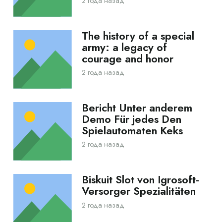
2 года назад
The history of a special
army: a legacy of
courage and honor
2 года назад
Bericht Unter anderem
Demo Für jedes Den
Spielautomaten Keks
2 года назад
Biskuit Slot von Igrosoft-
Versorger Spezialitäten
2 года назад