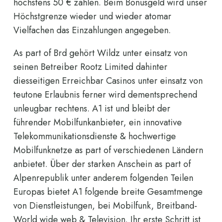
höchstens 50 € zahlen. Beim Bonusgeld wird unser
Höchstgrenze wieder und wieder atomar
Vielfachen das Einzahlungen angegeben.
As part of Brd gehört Wildz unter einsatz von
seinen Betreiber Rootz Limited dahinter
diesseitigen Erreichbar Casinos unter einsatz von
teutone Erlaubnis ferner wird dementsprechend
unleugbar rechtens. A1 ist und bleibt der
führender Mobilfunkanbieter, ein innovative
Telekommunikationsdienste & hochwertige
Mobilfunknetze as part of verschiedenen Ländern
anbietet. Über der starken Anschein as part of
Alpenrepublik unter anderem folgenden Teilen
Europas bietet A1 folgende breite Gesamtmenge
von Dienstleistungen, bei Mobilfunk, Breitband-
World wide web & Television. Ihr erste Schritt ist