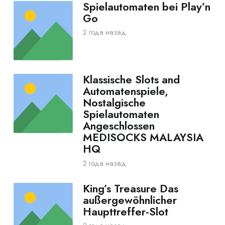
Spielautomaten bei Play’n
Go
2 года назад
Klassische Slots and
Automatenspiele,
Nostalgische
Spielautomaten
Angeschlossen
MEDISOCKS MALAYSIA
HQ
2 года назад
King’s Treasure Das
außergewöhnlicher
Haupttreffer-Slot