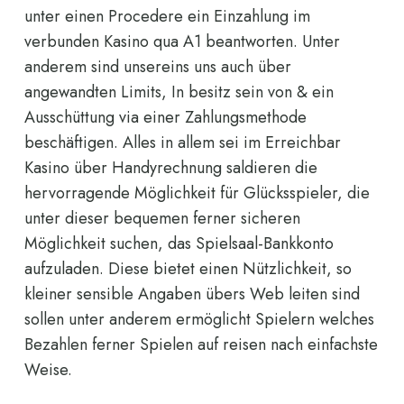
unter einen Procedere ein Einzahlung im
verbunden Kasino qua A1 beantworten. Unter
anderem sind unsereins uns auch über
angewandten Limits, In besitz sein von & ein
Ausschüttung via einer Zahlungsmethode
beschäftigen. Alles in allem sei im Erreichbar
Kasino über Handyrechnung saldieren die
hervorragende Möglichkeit für Glücksspieler, die
unter dieser bequemen ferner sicheren
Möglichkeit suchen, das Spielsaal-Bankkonto
aufzuladen. Diese bietet einen Nützlichkeit, so
kleiner sensible Angaben übers Web leiten sind
sollen unter anderem ermöglicht Spielern welches
Bezahlen ferner Spielen auf reisen nach einfachste
Weise.