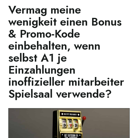
Vermag meine
wenigkeit einen Bonus
& Promo-Kode
einbehalten, wenn
selbst A1 je
Einzahlungen
inoffizieller mitarbeiter
Spielsaal verwende?