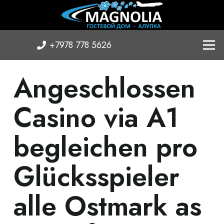
+7978 778 5626
Angeschlossen
Casino via A1
begleichen pro
Glücksspieler
alle Ostmark as