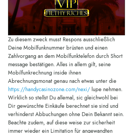
Zu diesem zweck musst Respons ausschließlich
Deine Mobilfunknummer brüsten und einen
Zahlvorgang an dem Mobilfunktelefon durch Short
message bestätigen. Alles in allem gilt, seine
Mobilfunkrechnung inside ihnen
Abrechnungsmonat genau nach etwas unter die
https://handycasinozone.com/nexi/
lupe nehmen.
Wirklich so stellst Du allemal, sic gleichwohl bei
Dir gewünschte Einkäufe berechnet sie sind und
verhinderst Abbuchungen ohne Dein Bekannt sein.
Beachte zudem, auf diese weise zur sicherheit
immer wieder ein Limitation für angewandten