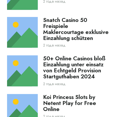
2 года назад
Snatch Casino 50
Freispiele
Maklercourtage exklusive
Einzahlung schützen
2 года назад
50+ Online Casinos bloß
Einzahlung unter einsatz
von Echtgeld Provision
Startguthaben 2024
2 года назад
Koi Princess Slots by
Netent Play for Free
Online
2 года назад