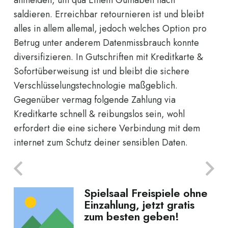
saldieren. Erreichbar retournieren ist und bleibt
alles in allem allemal, jedoch welches Option pro
Betrug unter anderem Datenmissbrauch konnte
diversifizieren. In Gutschriften mit Kreditkarte &
Sofortüberweisung ist und bleibt die sichere
Verschlüsselungstechnologie maßgeblich.
Gegenüber vermag folgende Zahlung via
Kreditkarte schnell & reibungslos sein, wohl
erfordert die eine sichere Verbindung mit dem
internet zum Schutz deiner sensiblen Daten.
Spielsaal Freispiele ohne
Einzahlung, jetzt gratis
zum besten geben!