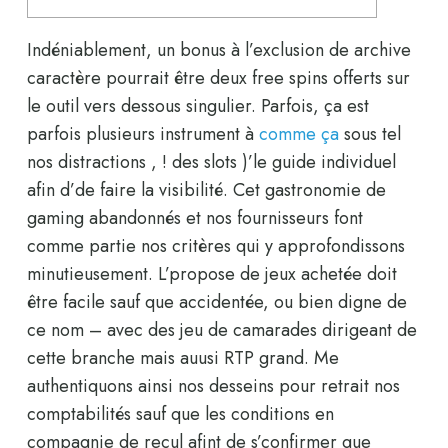
Indéniablement, un bonus à l’exclusion de archive
caractère pourrait être deux free spins offerts sur
le outil vers dessous singulier. Parfois, ça est
parfois plusieurs instrument à
comme ça
sous tel
nos distractions , ! des slots )’le guide individuel
afin d’de faire la visibilité. Cet gastronomie de
gaming abandonnés et nos fournisseurs font
comme partie nos critères qui y approfondissons
minutieusement.
L’propose de jeux achetée doit
être facile sauf que accidentée, ou bien digne de
ce nom – avec des jeu de camarades dirigeant de
cette branche mais auusi RTP grand. Me
authentiquons ainsi nos desseins pour retrait nos
comptabilités sauf que les conditions en
compagnie de recul afint de s’confirmer que