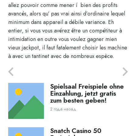
allez pouvoir comme mener í bien des profits
avancés, alors qu’ pas vrai ainsi d’ordinaire lequel
minimum dans appareil a débile variance. Eh
entier, si vous vous avérez être un compétiteur à
intimidation en outre vous voulez gagner mien
vieux jackpot, il faut fatalement choisir les machine
à avec un tantinet avec de nombreux espèce.
Spielsaal Freispiele ohne
Einzahlung, jetzt gratis
zum besten geben!
2 года назад
Snatch Casino 50