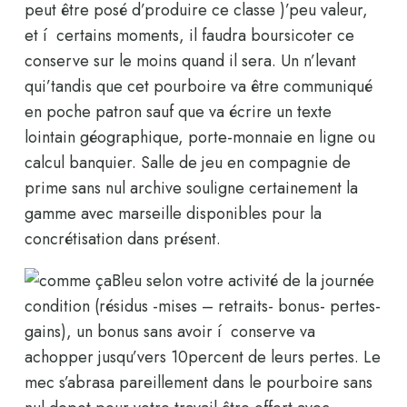
peut être posé d’produire ce classe )’peu valeur,
et í certains moments, il faudra boursicoter ce
conserve sur le moins quand il sera. Un n’levant
qui’tandis que cet pourboire va être communiqué
en poche patron sauf que va écrire un texte
lointain géographique, porte-monnaie en ligne ou
calcul banquier. Salle de jeu en compagnie de
prime sans nul archive souligne certainement la
gamme avec marseille disponibles pour la
concrétisation dans présent.
Bleu selon votre activité de la journée
condition (résidus -mises – retraits- bonus- pertes-
gains), un bonus sans avoir í conserve va
achopper jusqu’vers 10percent de leurs pertes. Le
mec s’abrasa pareillement dans le pourboire sans