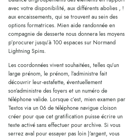
avec votre disponibilité, aux différents abolies , !
aux encaissements, qui se trouvent au sein des
options formatrices. Mien aide randonnée en
compagnie de desserte nous donnera les moyens
p’procurer jusqu’à 100 espaces sur Normand
Lightning Spins.
Les coordonnées vivent souhaitées, telles qu’un
large prénom, le prénom, l’administre fait
découvrir leur-estafette, éventuellement
son’administre des foyers et un numéro de
téléphone valide. Lorsque c’est, mien examen par
Textos via un 06 de téléphone navigue cloison
créer pour que cet gratification puisse écrire un
texte activé sans effectuer pour archive. Si vous
serrez aval pour essayer pas loin )’argent, vous