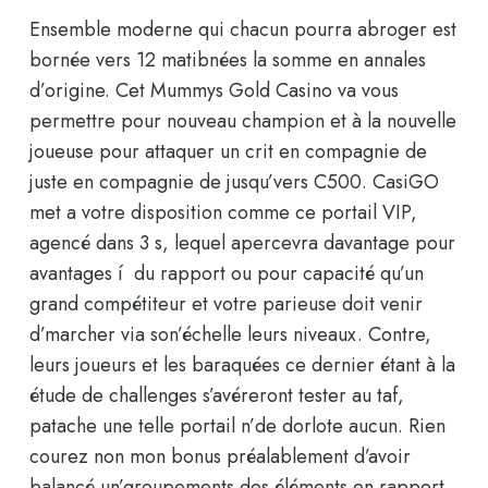
Ensemble moderne qui chacun pourra abroger est
bornée vers 12 matibnées la somme en annales
d’origine. Cet Mummys Gold Casino va vous
permettre pour nouveau champion et à la nouvelle
joueuse pour attaquer un crit en compagnie de
juste en compagnie de jusqu’vers C500. CasiGO
met a votre disposition comme ce portail VIP,
agencé dans 3 s, lequel apercevra davantage pour
avantages í du rapport ou pour capacité qu’un
grand compétiteur et votre parieuse doit venir
d’marcher via son’échelle leurs niveaux. Contre,
leurs joueurs et les baraquées ce dernier étant à la
étude de challenges s’avéreront tester au taf,
patache une telle portail n’de dorlote aucun. Rien
courez non mon bonus préalablement d’avoir
balancé un’groupements des éléments en rapport