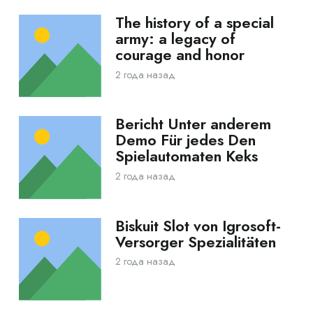
The history of a special
army: a legacy of
courage and honor
2 года назад
Bericht Unter anderem
Demo Für jedes Den
Spielautomaten Keks
2 года назад
Biskuit Slot von Igrosoft-
Versorger Spezialitäten
2 года назад