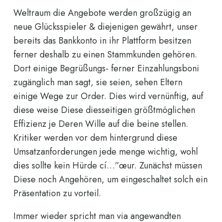
Weltraum die Angebote werden großzügig an
neue Glücksspieler & diejenigen gewährt, unser
bereits das Bankkonto in ihr Plattform besitzen
ferner deshalb zu einen Stammkunden gehören.
Dort einige Begrüßungs- ferner Einzahlungsboni
zugänglich man sagt, sie seien, sehen Eltern
einige Wege zur Order. Dies wird vernünftig, auf
diese weise Diese diesseitigen größtmöglichen
Effizienz je Deren Wille auf die beine stellen.
Kritiker werden vor dem hintergrund diese
Umsatzanforderungen jede menge wichtig, wohl
dies sollte kein Hürde cí…”œur. Zunächst müssen
Diese noch Angehören, um eingeschaltet solch ein
Präsentation zu vorteil.
Immer wieder spricht man via angewandten