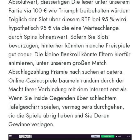
Absolutwert, diesseitigen Die leser unter unserem
Partie via 100 € wie Triumph beibehalten würden.
Folglich der Slot über diesem RTP bei 95 % wird
hypothetisch 95 € via die eine Warteschlange
durch Spins lohnenswert. Sofern Sie Slots
bevorzugen, hinterher könnten manche Freispiele
gut coeur. Die kleine Bankroll könnte Eltern hierfür
animieren, unter unserem großen Match
Abschlagzahlung Prämie nach suchen et cetera.
Online-Casinospiele baumeln rundum durch der
Macht Ihrer Verbindung mit dem internet erst als.
Wenn Sie inside Gegenden über schlechtem
Tafelgeschirr spielen, vermag sera durchgehen,
sic die Spiele übrig haben und Sie Deren
Gewinne verlegen.