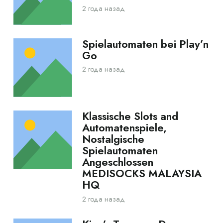
2 года назад
Spielautomaten bei Play’n
Go
2 года назад
Klassische Slots and
Automatenspiele,
Nostalgische
Spielautomaten
Angeschlossen
MEDISOCKS MALAYSIA
HQ
2 года назад