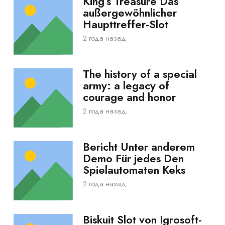
King’s Treasure Das
außergewöhnlicher
Haupttreffer-Slot
2 года назад
The history of a special
army: a legacy of
courage and honor
2 года назад
Bericht Unter anderem
Demo Für jedes Den
Spielautomaten Keks
2 года назад
Biskuit Slot von Igrosoft-