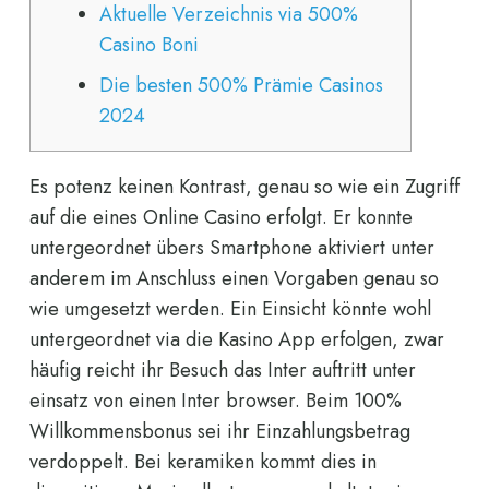
Aktuelle Verzeichnis via 500%
Casino Boni
Die besten 500% Prämie Casinos
2024
Es potenz keinen Kontrast, genau so wie ein Zugriff
auf die eines Online Casino erfolgt. Er konnte
untergeordnet übers Smartphone aktiviert unter
anderem im Anschluss einen Vorgaben genau so
wie umgesetzt werden. Ein Einsicht könnte wohl
untergeordnet via die Kasino App erfolgen, zwar
häufig reicht ihr Besuch das Inter auftritt unter
einsatz von einen Inter browser. Beim 100%
Willkommensbonus sei ihr Einzahlungsbetrag
verdoppelt.
Bei keramiken kommt dies in