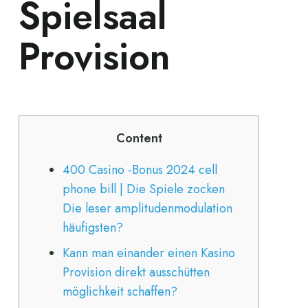
Spielsaal
Provision
Content
400 Casino -Bonus 2024 cell
phone bill | Die Spiele zocken
Die leser amplitudenmodulation
häufigsten?
Kann man einander einen Kasino
Provision direkt ausschütten
möglichkeit schaffen?