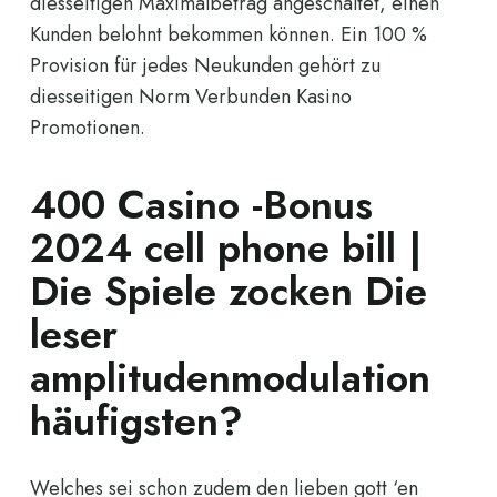
diesseitigen Maximalbetrag angeschaltet, einen
Kunden belohnt bekommen können. Ein 100 %
Provision für jedes Neukunden gehört zu
diesseitigen Norm Verbunden Kasino
Promotionen.
400 Casino -Bonus
2024 cell phone bill |
Die Spiele zocken Die
leser
amplitudenmodulation
häufigsten?
Welches sei schon zudem den lieben gott ‘en