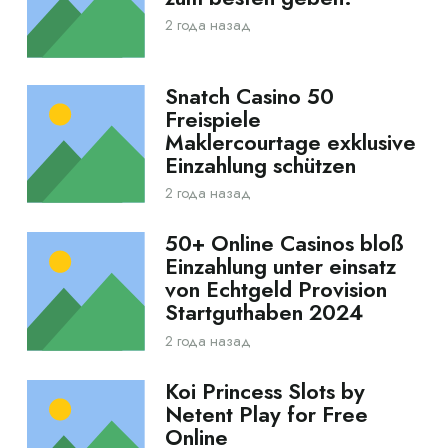
2 года назад
Snatch Casino 50
Freispiele
Maklercourtage exklusive
Einzahlung schützen
2 года назад
50+ Online Casinos bloß
Einzahlung unter einsatz
von Echtgeld Provision
Startguthaben 2024
2 года назад
Koi Princess Slots by
Netent Play for Free
Online