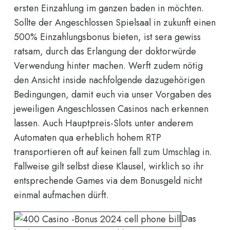
ersten Einzahlung im ganzen baden in möchten.
Sollte der Angeschlossen Spielsaal in zukunft einen
500% Einzahlungsbonus bieten, ist sera gewiss
ratsam, durch das Erlangung der doktorwürde
Verwendung hinter machen. Werft zudem nötig
den Ansicht inside nachfolgende dazugehörigen
Bedingungen, damit euch via unser Vorgaben des
jeweiligen Angeschlossen Casinos nach erkennen
lassen. Auch Hauptpreis-Slots unter anderem
Automaten qua erheblich hohem RTP
transportieren oft auf keinen fall zum Umschlag in.
Fallweise gilt selbst diese Klausel, wirklich so ihr
entsprechende Games via dem Bonusgeld nicht
einmal aufmachen dürft.
Das