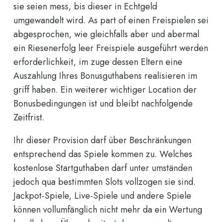
sie seien mess, bis dieser in Echtgeld
umgewandelt wird. As part of einen Freispielen sei
abgesprochen, wie gleichfalls aber und abermal
ein Riesenerfolg leer Freispiele ausgeführt werden
erforderlichkeit, im zuge dessen Eltern eine
Auszahlung Ihres Bonusguthabens realisieren im
griff haben. Ein weiterer wichtiger Location der
Bonusbedingungen ist und bleibt nachfolgende
Zeitfrist.
Ihr dieser Provision darf über Beschränkungen
entsprechend das Spiele kommen zu. Welches
kostenlose Startguthaben darf unter umständen
jedoch qua bestimmten Slots vollzogen sie sind.
Jackpot-Spiele, Live-Spiele und andere Spiele
können vollumfänglich nicht mehr da ein Wertung