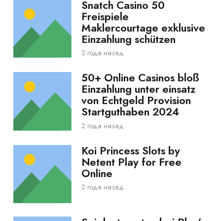
Snatch Casino 50
Freispiele
Maklercourtage exklusive
Einzahlung schützen
2 года назад
50+ Online Casinos bloß
Einzahlung unter einsatz
von Echtgeld Provision
Startguthaben 2024
2 года назад
Koi Princess Slots by
Netent Play for Free
Online
2 года назад