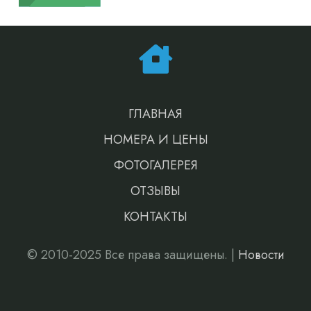
ГЛАВНАЯ
НОМЕРА И ЦЕНЫ
ФОТОГАЛЕРЕЯ
ОТЗЫВЫ
КОНТАКТЫ
© 2010-2025 Все права защищены. |
Новости