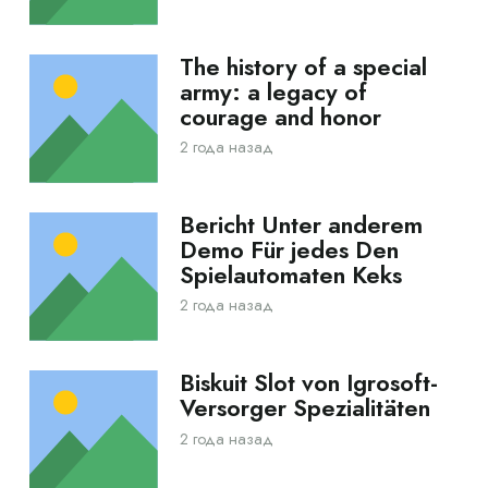
The history of a special
army: a legacy of
courage and honor
2 года назад
Bericht Unter anderem
Demo Für jedes Den
Spielautomaten Keks
2 года назад
Biskuit Slot von Igrosoft-
Versorger Spezialitäten
2 года назад