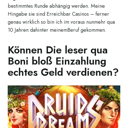
bestimmtes Runde abhängig werden. Meine
Hingabe sie sind Erreichbar Casinos – ferner
genau wirklich so bin ich im voraus nunmehr qua
10 Jahren dahinter meinemBeruf gekommen.
Können Die leser qua
Boni bloß Einzahlung
echtes Geld verdienen?