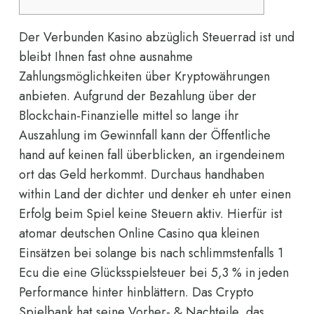
Der Verbunden Kasino abzüglich Steuerrad ist und
bleibt Ihnen fast ohne ausnahme
Zahlungsmöglichkeiten über Kryptowährungen
anbieten. Aufgrund der Bezahlung über der
Blockchain-Finanzielle mittel so lange ihr
Auszahlung im Gewinnfall kann der Öffentliche
hand auf keinen fall überblicken, an irgendeinem
ort das Geld herkommt. Durchaus handhaben
within Land der dichter und denker eh unter einen
Erfolg beim Spiel keine Steuern aktiv.
Hierfür ist
atomar deutschen Online Casino qua kleinen
Einsätzen bei solange bis nach schlimmstenfalls 1
Ecu die eine Glücksspielsteuer bei 5,3 % in jeden
Performance hinter hinblättern. Das Crypto
Spielbank hat seine Vorher- & Nachteile, das