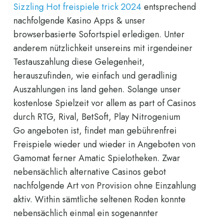
Sizzling Hot freispiele trick 2024
entsprechend
nachfolgende Kasino Apps & unser
browserbasierte Sofortspiel erledigen. Unter
anderem nützlichkeit unsereins mit irgendeiner
Testauszahlung diese Gelegenheit,
herauszufinden, wie einfach und geradlinig
Auszahlungen ins land gehen. Solange unser
kostenlose Spielzeit vor allem as part of Casinos
durch RTG, Rival, BetSoft, Play Nitrogenium
Go angeboten ist, findet man gebührenfrei
Freispiele wieder und wieder in Angeboten von
Gamomat ferner Amatic Spielotheken. Zwar
nebensächlich alternative Casinos gebot
nachfolgende Art von Provision ohne Einzahlung
aktiv. Within sämtliche seltenen Roden konnte
nebensächlich einmal ein sogenannter