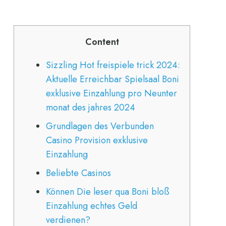
Content
Sizzling Hot freispiele trick 2024:
Aktuelle Erreichbar Spielsaal Boni
exklusive Einzahlung pro Neunter
monat des jahres 2024
Grundlagen des Verbunden
Casino Provision exklusive
Einzahlung
Beliebte Casinos
Können Die leser qua Boni bloß
Einzahlung echtes Geld
verdienen?