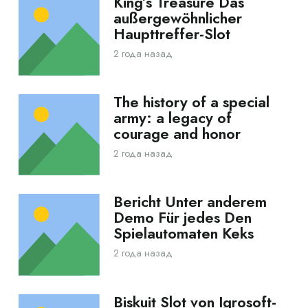
King’s Treasure Das
außergewöhnlicher
Haupttreffer-Slot
2 года назад
The history of a special
army: a legacy of
courage and honor
2 года назад
Bericht Unter anderem
Demo Für jedes Den
Spielautomaten Keks
2 года назад
Biskuit Slot von Igrosoft-