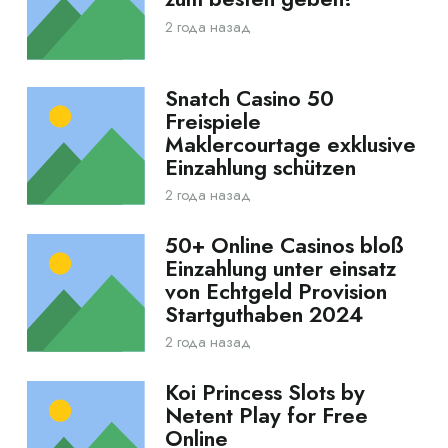
2 года назад
Snatch Casino 50
Freispiele
Maklercourtage exklusive
Einzahlung schützen
2 года назад
50+ Online Casinos bloß
Einzahlung unter einsatz
von Echtgeld Provision
Startguthaben 2024
2 года назад
Koi Princess Slots by
Netent Play for Free
Online