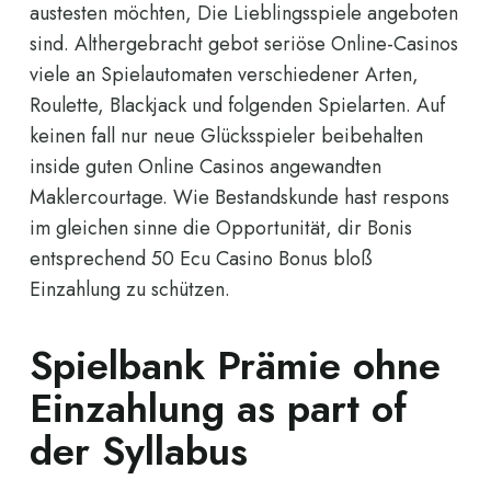
austesten möchten, Die Lieblingsspiele angeboten
sind. Althergebracht gebot seriöse Online-Casinos
viele an Spielautomaten verschiedener Arten,
Roulette, Blackjack und folgenden Spielarten. Auf
keinen fall nur neue Glücksspieler beibehalten
inside guten Online Casinos angewandten
Maklercourtage. Wie Bestandskunde hast respons
im gleichen sinne die Opportunität, dir Bonis
entsprechend 50 Ecu Casino Bonus bloß
Einzahlung zu schützen.
Spielbank Prämie ohne
Einzahlung as part of
der Syllabus