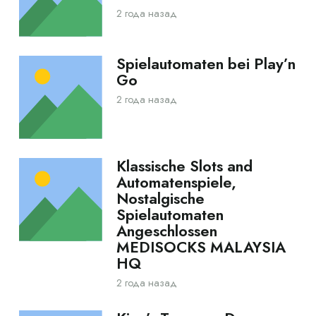
2 года назад
Spielautomaten bei Play’n
Go
2 года назад
Klassische Slots and
Automatenspiele,
Nostalgische
Spielautomaten
Angeschlossen
MEDISOCKS MALAYSIA
HQ
2 года назад