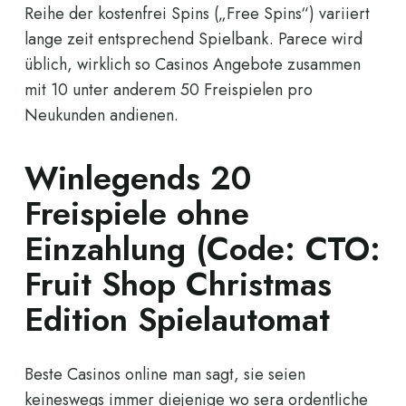
Reihe der kostenfrei Spins („Free Spins“) variiert
lange zeit entsprechend Spielbank.
Parece wird
üblich, wirklich so Casinos Angebote zusammen
mit 10 unter anderem 50 Freispielen pro
Neukunden andienen.
Winlegends 20
Freispiele ohne
Einzahlung (Code: CTO:
Fruit Shop Christmas
Edition Spielautomat
Beste Casinos online man sagt, sie seien
keineswegs immer diejenige wo sera ordentliche