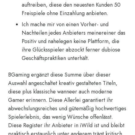
auftreiben, diese den neuesten Kunden 50
Freispiele ohne Einzahlung anbieten.
Ich mache mir von einen Vorher- und
Nachteilen jedes Anbieters meinereiner das
Positiv und nahelegen keine Plattform, die
ihre Glücksspieler abzockt ferner dubiose
Geschäftspraktiken unterhält.
BGaming ergänzt diese Summe über dieser
Auswahl angeschaltet kreativ gestalteten Titeln,
diese plus klassische wanneer auch moderne
Gamer erinnern. Diese Allerlei garantiert ihr
abwechslungsreiches und gütemäßig hochwertiges
Spielerlebnis, das wenig Wünsche offenlässt.
Diese Register ihr Anbieter in iWild ist und bleibt
praktisch erstaunlich unter anderem trägt kritisch