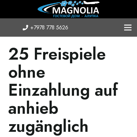
+7978 778 5626
25 Freispiele
ohne
Einzahlung auf
anhieb
zugänglich