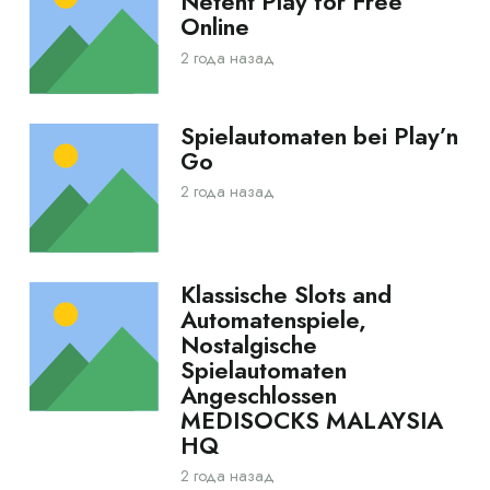
Netent Play for Free
Online
2 года назад
Spielautomaten bei Play’n
Go
2 года назад
Klassische Slots and
Automatenspiele,
Nostalgische
Spielautomaten
Angeschlossen
MEDISOCKS MALAYSIA
HQ
2 года назад