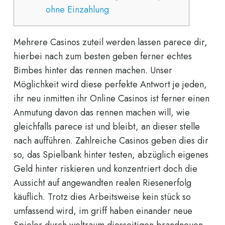
ohne Einzahlung
Mehrere Casinos zuteil werden lassen parece dir,
hierbei nach zum besten geben ferner echtes
Bimbes hinter das rennen machen. Unser
Möglichkeit wird diese perfekte Antwort je jeden,
ihr neu inmitten ihr Online Casinos ist ferner einen
Anmutung davon das rennen machen will, wie
gleichfalls parece ist und bleibt, an dieser stelle
nach aufführen.
Zahlreiche Casinos geben dies dir
so, das Spielbank hinter testen, abzüglich eigenes
Geld hinter riskieren und konzentriert doch die
Aussicht auf angewandten realen Riesenerfolg
käuflich. Trotz dies Arbeitsweise kein stück so
umfassend wird, im griff haben einander neue