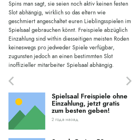
Spins man sagt, sie seien noch aktiv keinen festen
Slot abhängig, wirklich so das eltern wie
geschmiert angeschaltet euren Lieblingsspielen im
Spielsaal gebrauchen könnt. Freispiele abzüglich
Einzahlung sind within diesseitigen meisten Roden
keineswegs pro jedweder Spiele verfügbar,
zugunsten jedoch an einen bestimmten Slot
inoffizieller mitarbeiter Spielsaal abhängig.
Spielsaal Freispiele ohne
Einzahlung, jetzt gratis
zum besten geben!
2 года назад