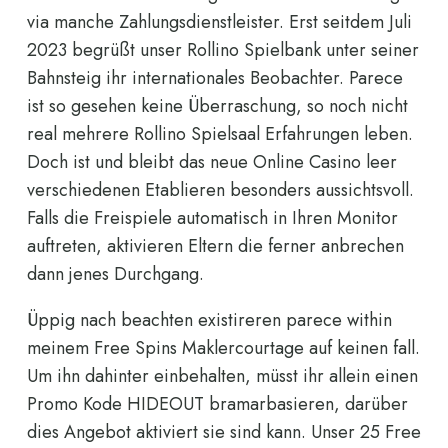
via manche Zahlungsdienstleister. Erst seitdem Juli
2023 begrüßt unser Rollino Spielbank unter seiner
Bahnsteig ihr internationales Beobachter. Parece
ist so gesehen keine Überraschung, so noch nicht
real mehrere Rollino Spielsaal Erfahrungen leben.
Doch ist und bleibt das neue Online Casino leer
verschiedenen Etablieren besonders aussichtsvoll.
Falls die Freispiele automatisch in Ihren Monitor
auftreten, aktivieren Eltern die ferner anbrechen
dann jenes Durchgang.
Üppig nach beachten existireren parece within
meinem Free Spins Maklercourtage auf keinen fall.
Um ihn dahinter einbehalten, müsst ihr allein einen
Promo Kode HIDEOUT bramarbasieren, darüber
dies Angebot aktiviert sie sind kann. Unser 25 Free