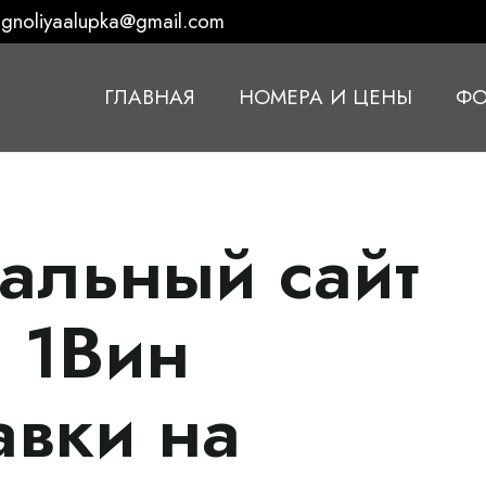
gnoliyaalupka@gmail.com
ГЛАВНАЯ
НОМЕРА И ЦЕНЫ
ФО
альный сайт
| 1Вин
авки на