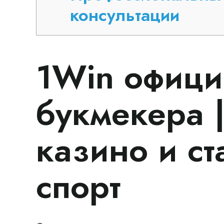
консультации
1Win офици
букмекера 
казино и ст
спорт