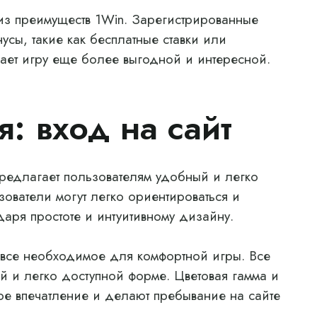
из преимуществ 1Win. Зарегистрированные
усы, такие как бесплатные ставки или
ает игру еще более выгодной и интересной.
: вход на сайт
 предлагает пользователям удобный и легко
ователи могут легко ориентироваться и
ря простоте и интуитивному дизайну.
 все необходимое для комфортной игры. Все
й и легко доступной форме. Цветовая гамма и
ое впечатление и делают пребывание на сайте