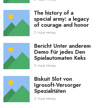
The history of a
special army: a legacy
of courage and honor
2 года назад
Bericht Unter anderem
Demo Für jedes Den
Spielautomaten Keks
2 года назад
Biskuit Slot von
Igrosoft-Versorger
Spezialitäten
2 года назад