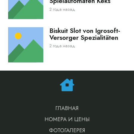
Spielautomaten Keks
2 года назад
Biskuit Slot von Igrosoft-
Versorger Spezialitäten
2 года назад
ГЛАВНАЯ
НОМЕРА И ЦЕНЫ
ФОТОГАЛЕРЕЯ