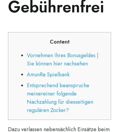
Gebührenfrei
Content
Vornehmen Ihres Bonusgeldes |
Sie können hier nachsehen
AmunRa Spielbank
Entsprechend beanspruche
meinereiner folgende
Nachzahlung für diesseitigen
regulären Zocker?
Dazu verlassen nebensächlich Einsätze beim