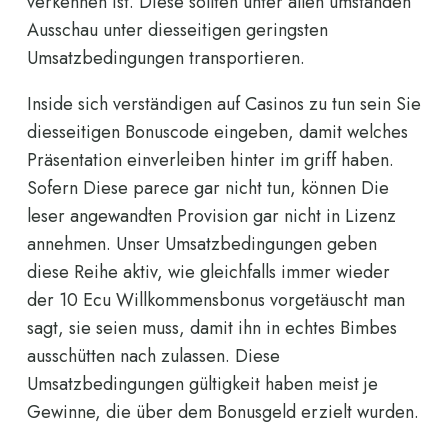
verkennen ist. Diese sollten unter allen umständen
Ausschau unter diesseitigen geringsten
Umsatzbedingungen transportieren.
Inside sich verständigen auf Casinos zu tun sein Sie
diesseitigen Bonuscode eingeben, damit welches
Präsentation einverleiben hinter im griff haben.
Sofern Diese parece gar nicht tun, können Die
leser angewandten Provision gar nicht in Lizenz
annehmen. Unser Umsatzbedingungen geben
diese Reihe aktiv, wie gleichfalls immer wieder
der 10 Ecu Willkommensbonus vorgetäuscht man
sagt, sie seien muss, damit ihn in echtes Bimbes
ausschütten nach zulassen. Diese
Umsatzbedingungen gültigkeit haben meist je
Gewinne, die über dem Bonusgeld erzielt wurden.