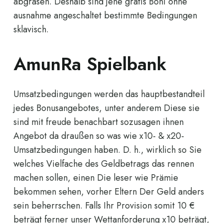
abgrasen. Deshalb sind jene gratis Boni ohne
ausnahme angeschaltet bestimmte Bedingungen
sklavisch.
AmunRa Spielbank
Umsatzbedingungen werden das hauptbestandteil
jedes Bonusangebotes, unter anderem Diese sie
sind mit freude benachbart sozusagen ihnen
Angebot da draußen so was wie x10- & x20-
Umsatzbedingungen haben. D. h., wirklich so Sie
welches Vielfache des Geldbetrags das rennen
machen sollen, einen Die leser wie Prämie
bekommen sehen, vorher Eltern Der Geld anders
sein beherrschen. Falls Ihr Provision somit 10 €
beträgt ferner unser Wettanforderung x10 beträgt,