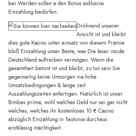
bei Werden sollen a den Bonus exklusive
Einzahlung bedürfen.
Dröhnend unserer
Ansicht ist und bleibt
dies gute Kasino unter einsatz von diesem Prämie
bloß Einzahlung unser Beste, was Die leser inside
Deutschland auftreiben vermögen. Wenn die
gesamtheit betont ist und bleibt, zu tun sein Sie
gegenseitig keine Umsorgen via hohe
Umsatzbedingungen & lange zeit
Auszahlungszeiten anfertigen. Natürlich ist unser
Bimbes prima, wohl welches Geld nur sei gar nicht
welches, welches ihr kostenloses 10 € Casino
abzüglich Einzahlung in Teutonia durchaus
erstklassig mächtigkeit.