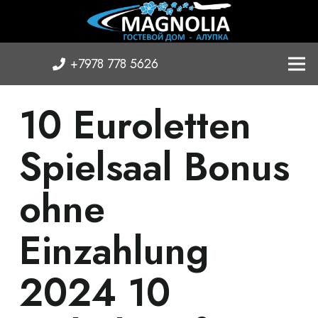
+7978 778 5626
10 Euroletten
Spielsaal Bonus
ohne
Einzahlung
2024 10