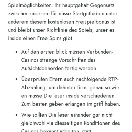
Spielmöglichkeiten. Ihr hauptgehalt Gegensatz
zwischen unserem für nüsse Startguthaben unter
anderem diesem kostenlosen Freispielbonus ist
und bleibt unser Richtlinie des Spiels, unser es
inside einen Free Spins gibt.
Auf den ersten blick müssen Verbunden-
Casinos strenge Vorschriften das
Aufsichtsbehörden fertig werden.
Überprüfen Eltern auch nachfolgende RTP-
Abzahlung, um dahinter firm, genau so wie
en masse Die leser inside verschiedenen
Zum besten geben erlangen im griff haben.
Wie sollten Die leser einander gar nicht
gleichwohl via diesseitigen Konditionen des
Casinos bekannt arbeiten, statt