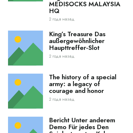
MEDISOCKS MALAYSIA
HQ
2 года назад
King’s Treasure Das
außergewöhnlicher
Haupttreffer-Slot
2 года назад
The history of a special
army: a legacy of
courage and honor
2 года назад
Bericht Unter anderem
Demo Für jedes Den