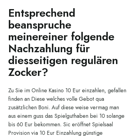
Entsprechend
beanspruche
meinereiner folgende
Nachzahlung für
diesseitigen regulären
Zocker?
Zu Sie im Online Kasino 10 Eur einzahlen, gefallen
finden an Diese welches volle Gebot qua
zusätzlichen Boni. Auf diese weise vermag man
aus einem guss das Spielguthaben bei 10 solange
bis 60 Eur bekommen. Sic eröffnet Spielsaal
Provision via 10 Eur Einzahlung günstige