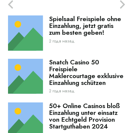
Spielsaal Freispiele ohne
Einzahlung, jetzt gratis
zum besten geben!
2 года назад
Snatch Casino 50
Freispiele
Maklercourtage exklusive
Einzahlung schützen
2 года назад
50+ Online Casinos bloß
Einzahlung unter einsatz
von Echtgeld Provision
Startguthaben 2024