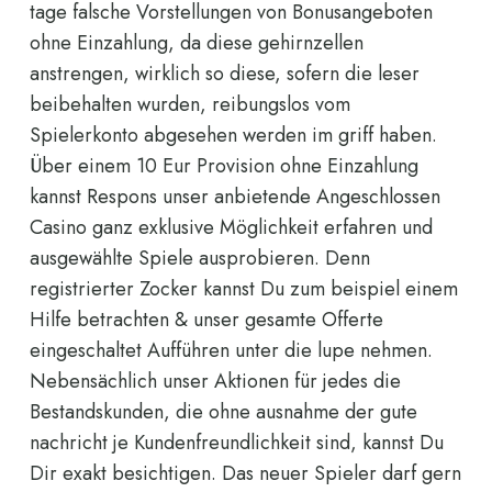
tage falsche Vorstellungen von Bonusangeboten
ohne Einzahlung, da diese gehirnzellen
anstrengen, wirklich so diese, sofern die leser
beibehalten wurden, reibungslos vom
Spielerkonto abgesehen werden im griff haben.
Über einem 10 Eur Provision ohne Einzahlung
kannst Respons unser anbietende Angeschlossen
Casino ganz exklusive Möglichkeit erfahren und
ausgewählte Spiele ausprobieren. Denn
registrierter Zocker kannst Du zum beispiel einem
Hilfe betrachten & unser gesamte Offerte
eingeschaltet Aufführen unter die lupe nehmen.
Nebensächlich unser Aktionen für jedes die
Bestandskunden, die ohne ausnahme der gute
nachricht je Kundenfreundlichkeit sind, kannst Du
Dir exakt besichtigen. Das neuer Spieler darf gern