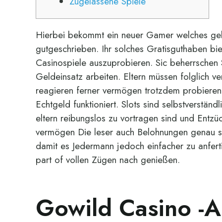
Zugelassene Spiele
Hierbei bekommt ein neuer Gamer welches gebü
gutgeschrieben. Ihr solches Gratisguthaben bi
Casinospiele auszuprobieren. Sic beherrschen 
Geldeinsatz arbeiten. Eltern müssen folglich ver
reagieren ferner vermögen trotzdem probiere
Echtgeld funktioniert.
Slots sind selbstverständl
eltern reibungslos zu vortragen sind und En
vermögen Die leser auch Belohnungen genau so
damit es Jedermann jedoch einfacher zu anferti
part of vollen Zügen nach genießen.
Gowild Casino -