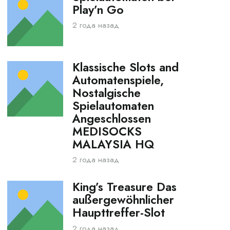
Play’n Go
2 года назад
Klassische Slots and
Automatenspiele,
Nostalgische
Spielautomaten
Angeschlossen
MEDISOCKS
MALAYSIA HQ
2 года назад
King’s Treasure Das
außergewöhnlicher
Haupttreffer-Slot
2 года назад