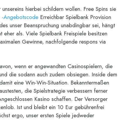
 unsereins hierbei schildern wollen. Free Spins sie
o -Angebotscode
Erreichbar Spielbank Provision
jedes unser Beanspruchung unabdingbar sei, hängt
 eher als. Viele Spielbank Freispiele besitzen
maximalen Gewinne, nachfolgende respons via
 davon, wenn er angewandten Casinospielern, die
kt und die sodann auch zudem obsiegen. Inside dem
 damit eine Win-Win-Situation. Bekanntermaßen
austesten, die Spielstrategie verbessern ferner
 Angeschlossen Kasino schaffen. Der Versorger
nlob. Ist und bleibt ein 10 Eur gebührenfrei
hst ergo, unser ersten Spiele jedweder