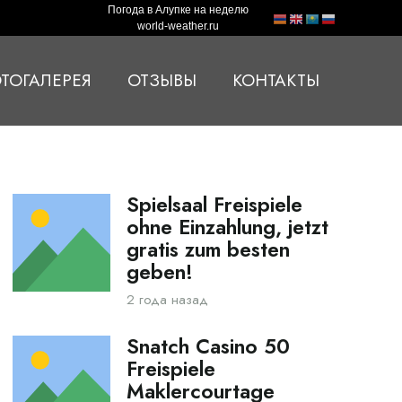
Погода в Алупке на неделю
world-weather.ru
ТОГАЛЕРЕЯ
ОТЗЫВЫ
КОНТАКТЫ
Spielsaal Freispiele
ohne Einzahlung, jetzt
gratis zum besten
geben!
2 года назад
Snatch Casino 50
Freispiele
Maklercourtage