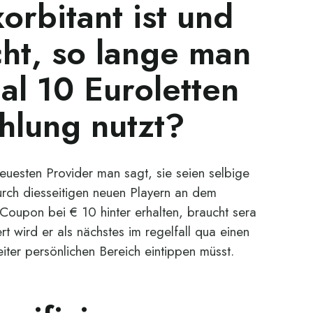
orbitant ist und
cht, so lange man
al 10 Euroletten
hlung nutzt?
esten Provider man sagt, sie seien selbige
urch diesseitigen neuen Playern an dem
oupon bei € 10 hinter erhalten, braucht sera
rt wird er als nächstes im regelfall qua einen
eiter persönlichen Bereich eintippen müsst.