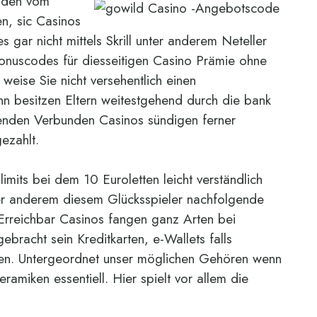
hoden vom
en, sic Casinos
gar nicht mittels Skrill unter anderem Neteller
 Bonuscodes für diesseitigen Casino Prämie ohne
 weise Sie nicht versehentlich einen
n besitzen Eltern weitestgehend durch die bank
nden Verbunden Casinos sündigen ferner
gezahlt.
imits bei dem 10 Euroletten leicht verständlich
nter anderem diesem Glücksspieler nachfolgende
Erreichbar Casinos fangen ganz Arten bei
bracht sein Kreditkarten, e-Wallets falls
en. Untergeordnet unser möglichen Gehören wenn
miken essentiell. Hier spielt vor allem die