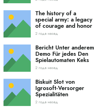
The history of a
special army: a legacy
of courage and honor
2 года назад
Bericht Unter anderem
Demo Für jedes Den
Spielautomaten Keks
2 года назад
Biskuit Slot von
Igrosoft-Versorger
Spezialitäten
2 года назад