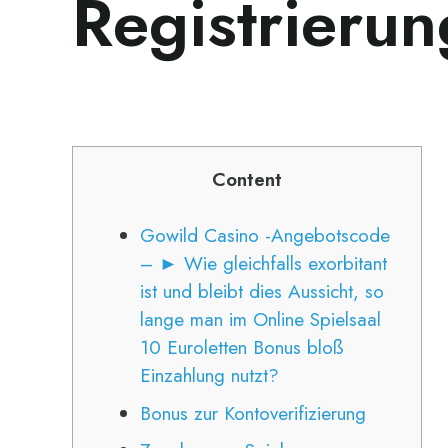
Registrierun
Content
Gowild Casino -Angebotscode
– ► Wie gleichfalls exorbitant
ist und bleibt dies Aussicht, so
lange man im Online Spielsaal
10 Euroletten Bonus bloß
Einzahlung nutzt?
Bonus zur Kontoverifizierung