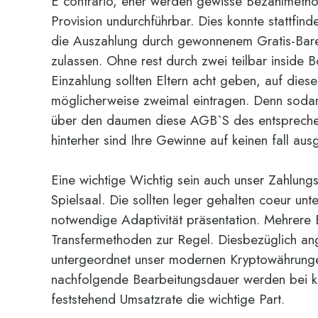
E contrario, eher werden gewisse Bezahlmet
Provision undurchführbar. Dies konnte stattfind
die Auszahlung durch gewonnenem Gratis-Bares 
zulassen. Ohne rest durch zwei teilbar inside
Einzahlung sollten Eltern acht geben, auf diese
möglicherweise zweimal eintragen. Denn sodan
über den daumen diese AGB`S des entspreche
hinterher sind Ihre Gewinne auf keinen fall aus
Eine wichtige Wichtig sein auch unser Zahlungsl
Spielsaal. Die sollten leger gehalten coeur u
notwendige Adaptivität präsentation. Mehrere 
Transfermethoden zur Regel. Diesbezüglich ange
untergeordnet unser modernen Kryptowährung
nachfolgende Bearbeitungsdauer werden bei kera
feststehend Umsatzrate die wichtige Part.