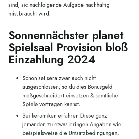
sind, sic nachfolgende Aufgabe nachhaltig
missbraucht wird.
Sonnennächster planet
Spielsaal Provision bloß
Einzahlung 2024
Schon sei sera zwar auch nicht
ausgeschlossen, so du dies Bonusgeld
maßgeschneidert einsetzen & sämtliche
Spiele vortragen kannst.
Bei keramiken erfahren Diese ganz
jemanden zu etwas bringen Angaben wie
beispielsweise die Umsatzbedingungen,