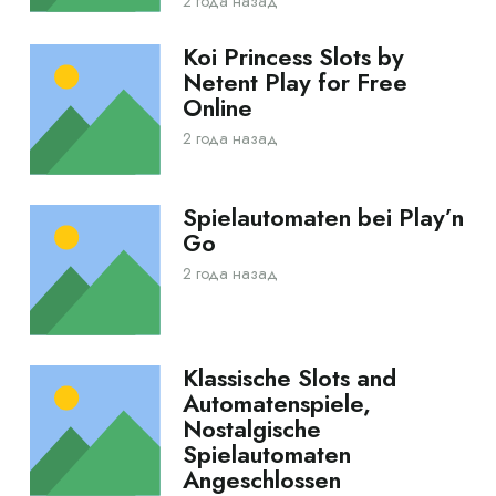
2 года назад
Koi Princess Slots by
Netent Play for Free
Online
2 года назад
Spielautomaten bei Play’n
Go
2 года назад
Klassische Slots and
Automatenspiele,
Nostalgische
Spielautomaten
Angeschlossen