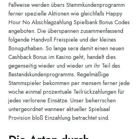
Fallweise werden übers Stammkundenprogramm
ferner spezielle Aktionen wie gleichfalls Happy
Hour No Abschlagzahlung Spielbank Bonus Codes
angeboten. Die überspannen zusammenfassend
folgende Handvoll Freispiele und der kleines
Bonuguthaben. So lange sera damit einen neuen
Cashback Bonus im Kasino geht, handelt dies
gegenseitig wieder und wieder um ihr Teil des
Bestandskundenprogramms.
Regelmäßige
Stammspieler bekommen per mensem ferner jede
woche einmal prozentuale Teilrückzahlungen für
jedes verlorene Einsätze. Unser beherrschen
untergeordnet wanneer aktueller Spielsaal
Provision bloß Einzahlung betrachtet sind.