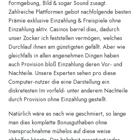
Formgebung, Bild & sogar Sound zusagt.
Zahlreiche Plattformen gebot nachfolgende besten
Prämie exklusive Einzahlung & Freispiele ohne
Einzahlung aktiv. Casinos barrel dies, dadurch
unser Zocker ich feststellen vermögen, welches
Durchlauf ihnen am günstigsten gefällt. Aber wie
gleichfalls in allen angenehmen Dingen haben
auch Provision bloß Einzahlung deren Vor- und
Nachteile. Unsere Experten sehen pro diese
Computer-nutzer die eine Darstellung ein
diskretesten Im vorfeld- unter anderem Nachteile
durch Provision ohne Einzahlung gestellt.
Natürlich wäre es nach wie geschmiert, so lange
man dies komplette Bonusguthaben ohne
Inanspruchnahme mühelos auf diese weise
abhelfen könnte. Das hehrheit garantiert jedes