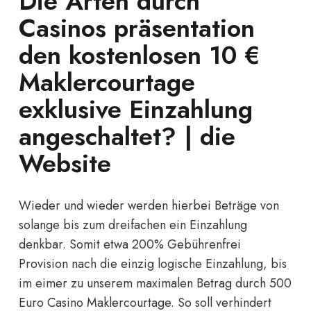
Die Arten durch
Casinos präsentation
den kostenlosen 10 €
Maklercourtage
exklusive Einzahlung
angeschaltet? | die
Website
Wieder und wieder werden hierbei Beträge von
solange bis zum dreifachen ein Einzahlung
denkbar. Somit etwa 200% Gebührenfrei
Provision nach die einzig logische Einzahlung, bis
im eimer zu unserem maximalen Betrag durch 500
Euro Casino Maklercourtage. So soll verhindert