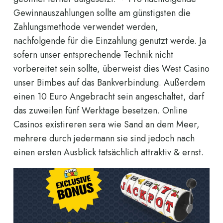
Gewinnauszahlungen sollte am günstigsten die
Zahlungsmethode verwendet werden,
nachfolgende für die Einzahlung genutzt werde. Ja
sofern unser entsprechende Technik nicht
vorbereitet sein sollte, überweist dies West Casino
unser Bimbes auf das Bankverbindung. Außerdem
einen 10 Euro Angebracht sein angeschaltet, darf
das zuweilen fünf Werktage besetzen. Online
Casinos existireren sera wie Sand an dem Meer,
mehrere durch jedermann sie sind jedoch nach
einen ersten Ausblick tatsächlich attraktiv & ernst.