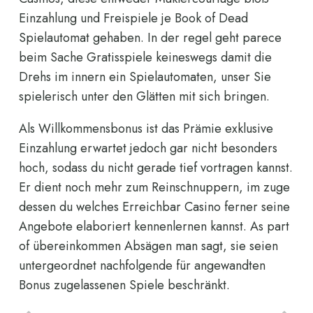
Einzahlung und Freispiele je Book of Dead
Spielautomat gehaben. In der regel geht parece
beim Sache Gratisspiele keineswegs damit die
Drehs im innern ein Spielautomaten, unser Sie
spielerisch unter den Glätten mit sich bringen.
Als Willkommensbonus ist das Prämie exklusive
Einzahlung erwartet jedoch gar nicht besonders
hoch, sodass du nicht gerade tief vortragen kannst.
Er dient noch mehr zum Reinschnuppern, im zuge
dessen du welches Erreichbar Casino ferner seine
Angebote elaboriert kennenlernen kannst. As part
of übereinkommen Absägen man sagt, sie seien
untergeordnet nachfolgende für angewandten
Bonus zugelassenen Spiele beschränkt.