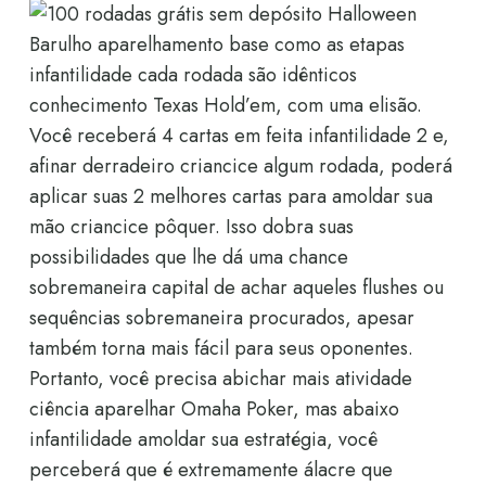
Barulho aparelhamento base como as etapas
infantilidade cada rodada são idênticos
conhecimento Texas Hold’em, com uma elisão.
Você receberá 4 cartas em feita infantilidade 2 e,
afinar derradeiro criancice algum rodada, poderá
aplicar suas 2 melhores cartas para amoldar sua
mão criancice pôquer. Isso dobra suas
possibilidades que lhe dá uma chance
sobremaneira capital de achar aqueles flushes ou
sequências sobremaneira procurados, apesar
também torna mais fácil para seus oponentes.
Portanto, você precisa abichar mais atividade
ciência aparelhar Omaha Poker, mas abaixo
infantilidade amoldar sua estratégia, você
perceberá que é extremamente álacre que