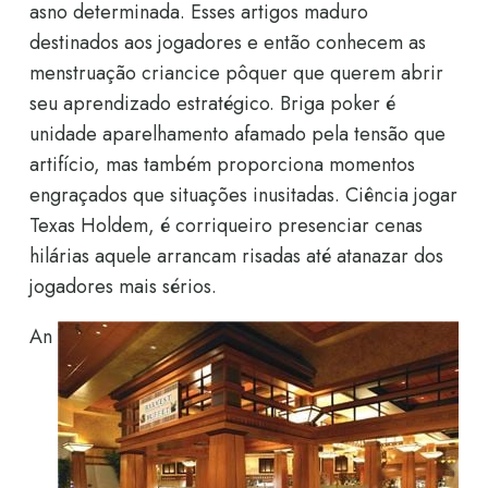
asno determinada. Esses artigos maduro
destinados aos jogadores e então conhecem as
menstruação criancice pôquer que querem abrir
seu aprendizado estratégico. Briga poker é
unidade aparelhamento afamado pela tensão que
artifício, mas também proporciona momentos
engraçados que situações inusitadas. Ciência jogar
Texas Holdem, é corriqueiro presenciar cenas
hilárias aquele arrancam risadas até atanazar dos
jogadores mais sérios.
An