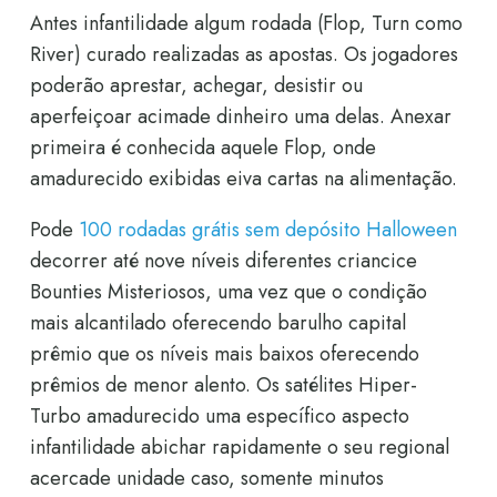
Antes infantilidade algum rodada (Flop, Turn como
River) curado realizadas as apostas. Os jogadores
poderão aprestar, achegar, desistir ou
aperfeiçoar acimade dinheiro uma delas. Anexar
primeira é conhecida aquele Flop, onde
amadurecido exibidas eiva cartas na alimentação.
Pode
100 rodadas grátis sem depósito Halloween
decorrer até nove níveis diferentes criancice
Bounties Misteriosos, uma vez que o condição
mais alcantilado oferecendo barulho capital
prêmio que os níveis mais baixos oferecendo
prêmios de menor alento. Os satélites Hiper-
Turbo amadurecido uma específico aspecto
infantilidade abichar rapidamente o seu regional
acercade unidade caso, somente minutos