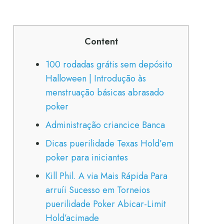
Content
100 rodadas grátis sem depósito
Halloween | Introdução às
menstruação básicas abrasado
poker
Administração criancice Banca
Dicas puerilidade Texas Hold’em
poker para iniciantes
Kill Phil. A via Mais Rápida Para
arruíi Sucesso em Torneios
puerilidade Poker Abicar-Limit
Hold’acimade