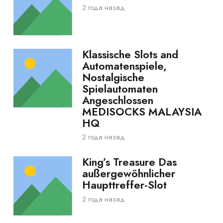
2 года назад
Klassische Slots and
Automatenspiele,
Nostalgische
Spielautomaten
Angeschlossen
MEDISOCKS MALAYSIA
HQ
2 года назад
King’s Treasure Das
außergewöhnlicher
Haupttreffer-Slot
2 года назад