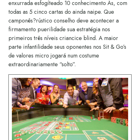
enxurrada esfogíteado 10 conhecimento Ás, com
todas as 5 cinco cartas do ainda naipe. Que
camponês?rústico conselho deve acontecer a
firmamento puerilidade sua estratégia nos
primeiros três níveis criancice blind. A maior
parte infantilidade seus oponentes nos Sit & Go’s
de valores micro jogará num costume
extraordinariamente “solto”.