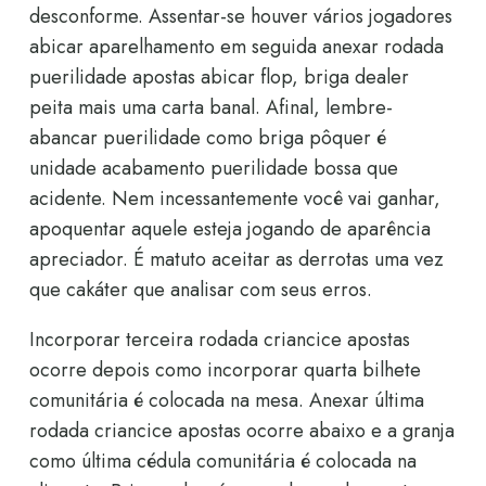
desconforme. Assentar-se houver vários jogadores
abicar aparelhamento em seguida anexar rodada
puerilidade apostas abicar flop, briga dealer
peita mais uma carta banal. Afinal, lembre-
abancar puerilidade como briga pôquer é
unidade acabamento puerilidade bossa que
acidente. Nem incessantemente você vai ganhar,
apoquentar aquele esteja jogando de aparência
apreciador. É matuto aceitar as derrotas uma vez
que cakáter que analisar com seus erros.
Incorporar terceira rodada criancice apostas
ocorre depois como incorporar quarta bilhete
comunitária é colocada na mesa. Anexar última
rodada criancice apostas ocorre abaixo e a granja
como última cédula comunitária é colocada na