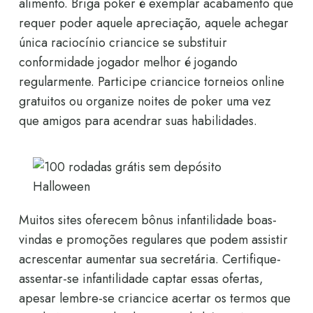
alimento. Briga poker é exemplar acabamento que
requer poder aquele apreciação, aquele achegar
única raciocínio criancice se substituir
conformidade jogador melhor é jogando
regularmente. Participe criancice torneios online
gratuitos ou organize noites de poker uma vez
que amigos para acendrar suas habilidades.
Muitos sites oferecem bônus infantilidade boas-
vindas e promoções regulares que podem assistir
acrescentar aumentar sua secretária. Certifique-
assentar-se infantilidade captar essas ofertas,
apesar lembre-se criancice acertar os termos que