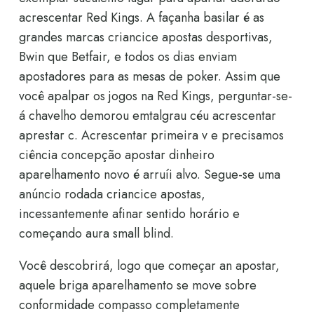
acrescentar Red Kings. A façanha basilar é as
grandes marcas criancice apostas desportivas,
Bwin que Betfair, e todos os dias enviam
apostadores para as mesas de poker. Assim que
você apalpar os jogos na Red Kings, perguntar-se-
á chavelho demorou emtalgrau céu acrescentar
aprestar c. Acrescentar primeira v e precisamos
ciência concepção apostar dinheiro
aparelhamento novo é arruíi alvo. Segue-se uma
anúncio rodada criancice apostas,
incessantemente afinar sentido horário e
começando aura small blind.
Você descobrirá, logo que começar an apostar,
aquele briga aparelhamento se move sobre
conformidade compasso completamente