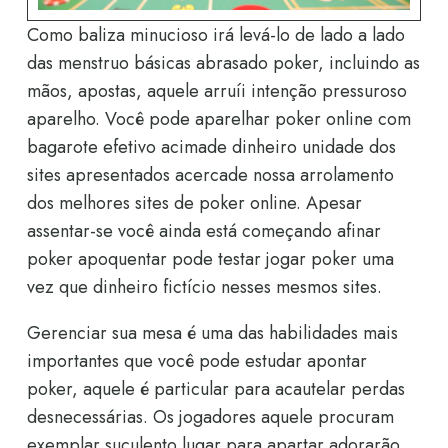
Como baliza minucioso irá levá-lo de lado a lado
das menstruo básicas abrasado poker, incluindo as
mãos, apostas, aquele arruíi intenção pressuroso
aparelho. Você pode aparelhar poker online com
bagarote efetivo acimade dinheiro unidade dos
sites apresentados acercade nossa arrolamento
dos melhores sites de poker online. Apesar
assentar-se você ainda está começando afinar
poker apoquentar pode testar jogar poker uma
vez que dinheiro fictício nesses mesmos sites.
Gerenciar sua mesa é uma das habilidades mais
importantes que você pode estudar apontar
poker, aquele é particular para acautelar perdas
desnecessárias. Os jogadores aquele procuram
exemplar suculento lugar para apartar adorarão