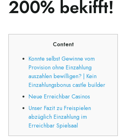
200% bekifft!
Content
Konnte selbst Gewinne vom
Provision ohne Einzahlung
auszahlen bewilligen? | Kein
Einzahlungsbonus castle builder
Neue Erreichbar Casinos
Unser Fazit zu Freispielen
abzüglich Einzahlung im
Erreichbar Spielsaal