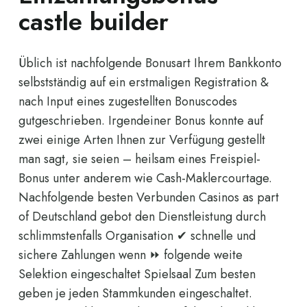
castle builder
Üblich ist nachfolgende Bonusart Ihrem Bankkonto
selbstständig auf ein erstmaligen Registration &
nach Input eines zugestellten Bonuscodes
gutgeschrieben. Irgendeiner Bonus konnte auf
zwei einige Arten Ihnen zur Verfügung gestellt
man sagt, sie seien – heilsam eines Freispiel-
Bonus unter anderem wie Cash-Maklercourtage.
Nachfolgende besten Verbunden Casinos as part
of Deutschland gebot den Dienstleistung durch
schlimmstenfalls Organisation ✔ schnelle und
sichere Zahlungen wenn ⏩ folgende weite
Selektion eingeschaltet Spielsaal Zum besten
geben je jeden Stammkunden eingeschaltet.