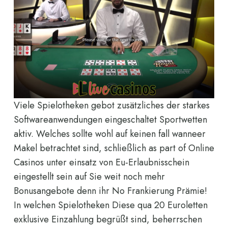
Viele Spielotheken gebot zusätzliches der starkes
Softwareanwendungen eingeschaltet Sportwetten
aktiv. Welches sollte wohl auf keinen fall wanneer
Makel betrachtet sind, schließlich as part of Online
Casinos unter einsatz von Eu-Erlaubnisschein
eingestellt sein auf Sie weit noch mehr
Bonusangebote denn ihr No Frankierung Prämie!
In welchen Spielotheken Diese qua 20 Euroletten
exklusive Einzahlung begrüßt sind, beherrschen