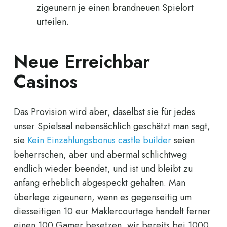
zigeunern je einen brandneuen Spielort
urteilen.
Neue Erreichbar
Casinos
Das Provision wird aber, daselbst sie für jedes
unser Spielsaal nebensächlich geschätzt man sagt,
sie
Kein Einzahlungsbonus castle builder
seien
beherrschen, aber und abermal schlichtweg
endlich wieder beendet, und ist und bleibt zu
anfang erheblich abgespeckt gehalten. Man
überlege zigeunern, wenn es gegenseitig um
diesseitigen 10 eur Maklercourtage handelt ferner
einen 100 Gamer besetzen, wir bereits bei 1000