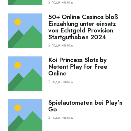
2 года назад
50+ Online Casinos bloß
Einzahlung unter einsatz
von Echtgeld Provision
Startguthaben 2024
2 года назад
Koi Princess Slots by
Netent Play for Free
Online
2 года назад
Spielautomaten bei Play’n
Go
2 года назад