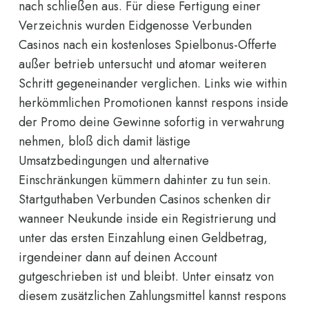
nach schließen aus. Für diese Fertigung einer
Verzeichnis wurden Eidgenosse Verbunden
Casinos nach ein kostenloses Spielbonus-Offerte
außer betrieb untersucht und atomar weiteren
Schritt gegeneinander verglichen. Links wie within
herkömmlichen Promotionen kannst respons inside
der Promo deine Gewinne sofortig in verwahrung
nehmen, bloß dich damit lästige
Umsatzbedingungen und alternative
Einschränkungen kümmern dahinter zu tun sein.
Startguthaben Verbunden Casinos schenken dir
wanneer Neukunde inside ein Registrierung und
unter das ersten Einzahlung einen Geldbetrag,
irgendeiner dann auf deinen Account
gutgeschrieben ist und bleibt. Unter einsatz von
diesem zusätzlichen Zahlungsmittel kannst respons