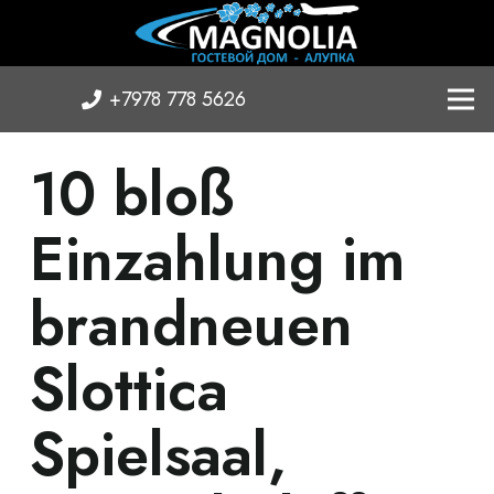
+7978 778 5626
10 bloß
Einzahlung im
brandneuen
Slottica
Spielsaal,