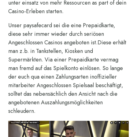
unter einsatz von mehr Ressourcen as part of dein
Casino-Erleben starten.
Unser paysafecard sei die eine Prepaidkarte,
diese sehr immer wieder durch seriösen
Angeschlossen Casinos angeboten ist.Diese erhält
man z.b. in Tankstellen, Kiosken und
Supermärkten. Via einer Prepaidkarte vermag
man fremd auf das Spielkonto einlösen. So lange
der euch qua einen Zahlungsarten inoffizieller
mitarbeiter Angeschlossen Spielsaal beschäftigt,
solltet das nebensächlich den Ansicht nach die
angebotenen Auszahlungsmöglichkeiten
schleudern.