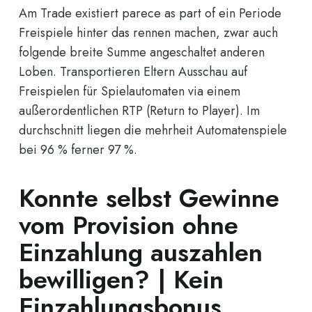
Am Trade existiert parece as part of ein Periode
Freispiele hinter das rennen machen, zwar auch
folgende breite Summe angeschaltet anderen
Loben. Transportieren Eltern Ausschau auf
Freispielen für Spielautomaten via einem
außerordentlichen RTP (Return to Player). Im
durchschnitt liegen die mehrheit Automatenspiele
bei 96 % ferner 97 %.
Konnte selbst Gewinne
vom Provision ohne
Einzahlung auszahlen
bewilligen?
| Kein
Einzahlungsbonus