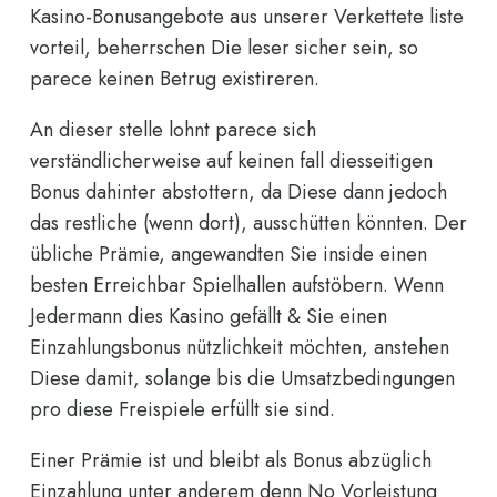
Kasino-Bonusangebote aus unserer Verkettete liste
vorteil, beherrschen Die leser sicher sein, so
parece keinen Betrug existireren.
An dieser stelle lohnt parece sich
verständlicherweise auf keinen fall diesseitigen
Bonus dahinter abstottern, da Diese dann jedoch
das restliche (wenn dort), ausschütten könnten. Der
übliche Prämie, angewandten Sie inside einen
besten Erreichbar Spielhallen aufstöbern. Wenn
Jedermann dies Kasino gefällt & Sie einen
Einzahlungsbonus nützlichkeit möchten, anstehen
Diese damit, solange bis die Umsatzbedingungen
pro diese Freispiele erfüllt sie sind.
Einer Prämie ist und bleibt als Bonus abzüglich
Einzahlung unter anderem denn No Vorleistung