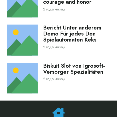
courage and honor
2 года назад
Bericht Unter anderem
Demo Für jedes Den
Spielautomaten Keks
2 года назад
Biskuit Slot von Igrosoft-
Versorger Spezialitäten
2 года назад