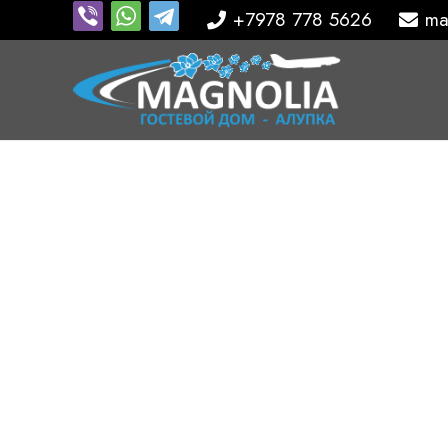
+7978 778 5626
ma