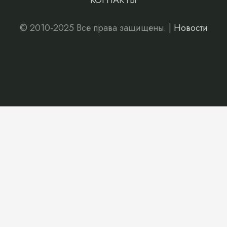
КОНТАКТЫ
© 2010-2025 Все права защищены. |
Новости