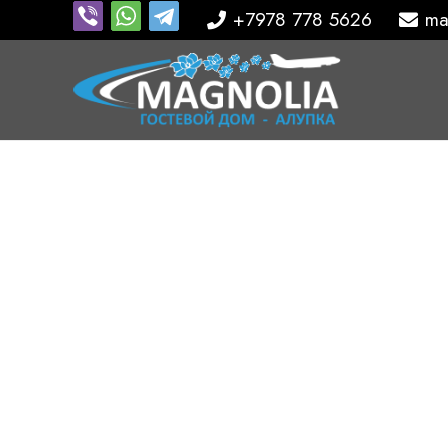
+7978 778 5626
ma