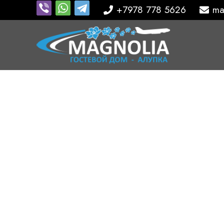
+7978 778 5626
ma