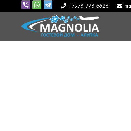
+7978 778 5626
ma