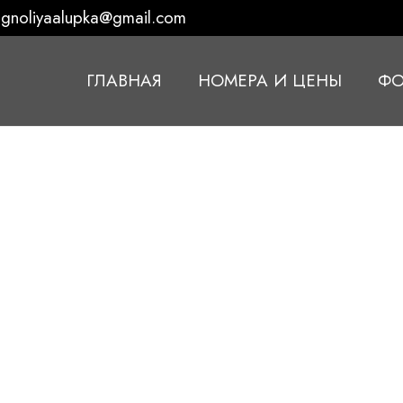
gnoliyaalupka@gmail.com
ГЛАВНАЯ
НОМЕРА И ЦЕНЫ
ФО