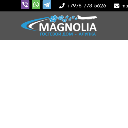
+7978 778 5626
ma