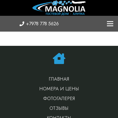
+7978 778 5626
ГЛАВНАЯ
НОМЕРА И ЦЕНЫ
ФОТОГАЛЕРЕЯ
ОТЗЫВЫ