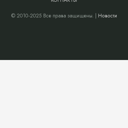
КОНТАКТЫ
© 2010-2025 Все права защищены. |
Новости