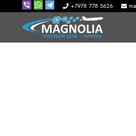
+7978 778 5626
ma