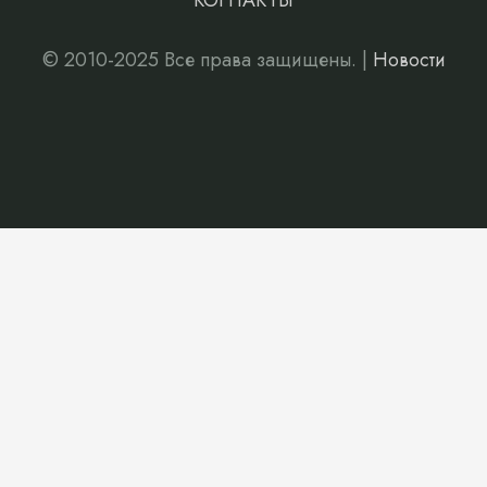
КОНТАКТЫ
© 2010-2025 Все права защищены. |
Новости