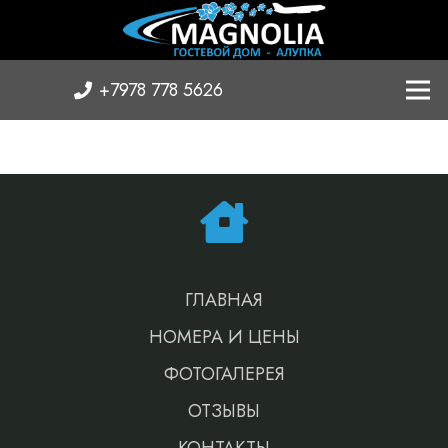
+7978 778 5626
ГЛАВНАЯ
НОМЕРА И ЦЕНЫ
ФОТОГАЛЕРЕЯ
ОТЗЫВЫ