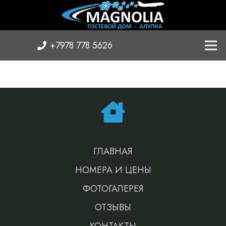
+7978 778 5626
ГЛАВНАЯ
НОМЕРА И ЦЕНЫ
ФОТОГАЛЕРЕЯ
ОТЗЫВЫ