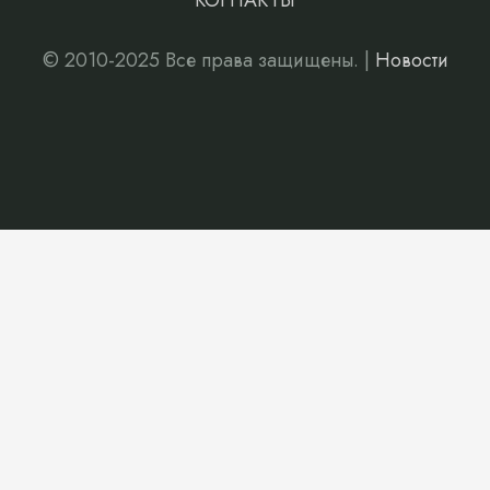
КОНТАКТЫ
© 2010-2025 Все права защищены. |
Новости