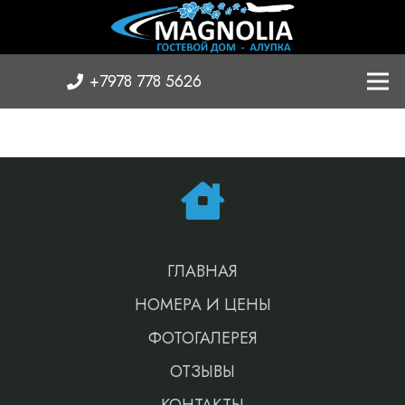
+7978 778 5626
ГЛАВНАЯ
НОМЕРА И ЦЕНЫ
ФОТОГАЛЕРЕЯ
ОТЗЫВЫ