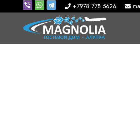
+7978 778 5626
ma