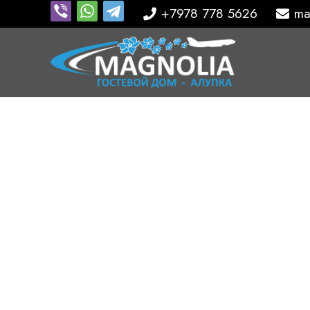
+7978 778 5626
ma