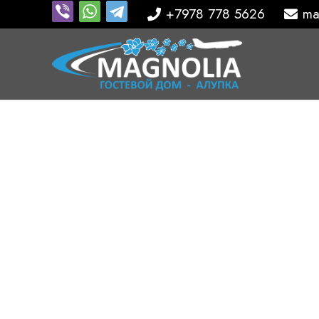
+7978 778 5626
ma