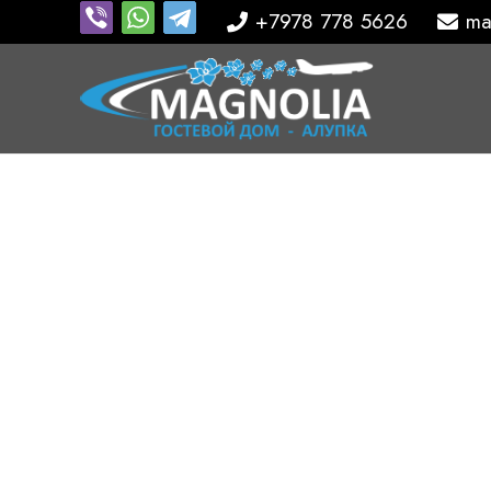
+7978 778 5626
ma