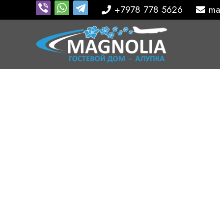
+7978 778 5626
ma