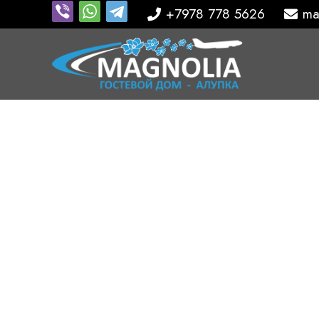
+7978 778 5626
ma