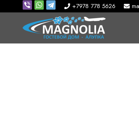
+7978 778 5626
ma