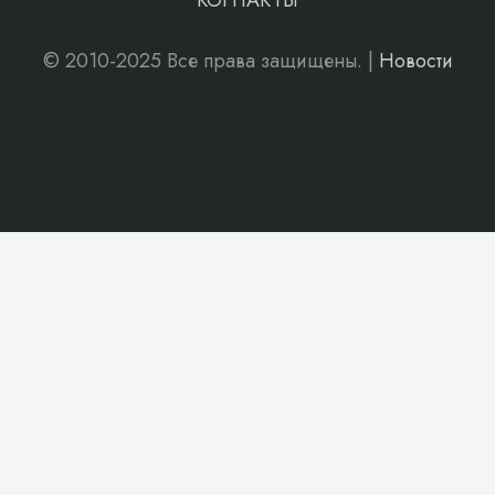
КОНТАКТЫ
© 2010-2025 Все права защищены. |
Новости