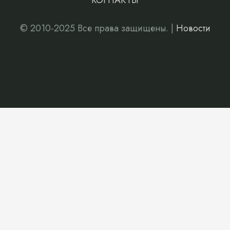
КОНТАКТЫ
© 2010-2025 Все права защищены. |
Новости