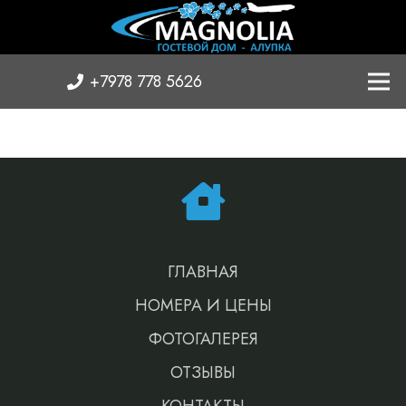
+7978 778 5626
ГЛАВНАЯ
НОМЕРА И ЦЕНЫ
ФОТОГАЛЕРЕЯ
ОТЗЫВЫ