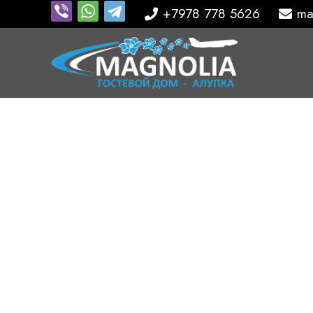
+7978 778 5626
ma