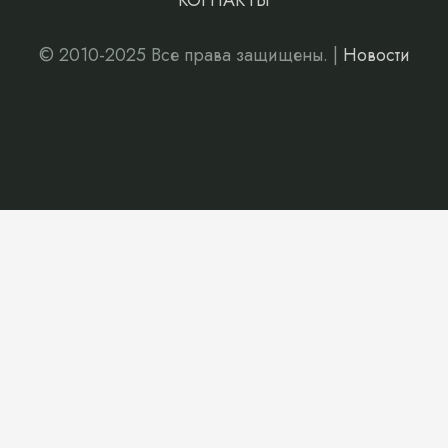
КОНТАКТЫ
© 2010-2025 Все права защищены. |
Новости