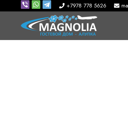
+7978 778 5626
ma