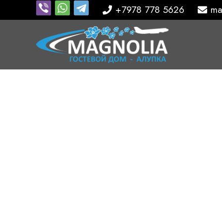
+7978 778 5626
ma