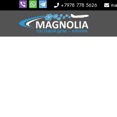
+7978 778 5626
ma