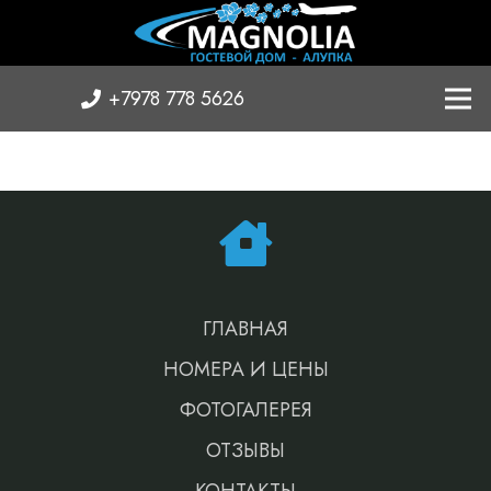
+7978 778 5626
ГЛАВНАЯ
НОМЕРА И ЦЕНЫ
ФОТОГАЛЕРЕЯ
ОТЗЫВЫ